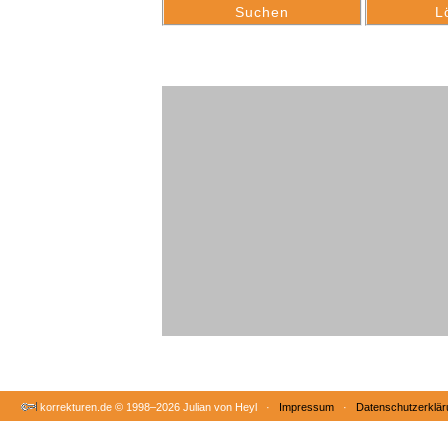
korrekturen.de ©
1998–2026 Julian von Heyl ·
Impressum
·
Datenschutzerklär