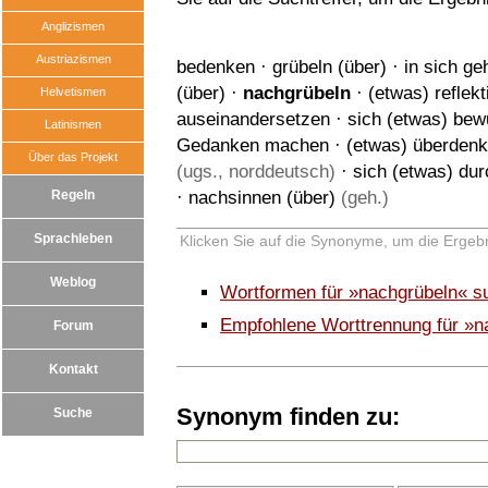
Anglizismen
Austriazismen
bedenken
·
grübeln (über)
·
in sich ge
(über)
·
nachgrübeln
·
(etwas) reflekt
Helvetismen
auseinandersetzen
·
sich (etwas) be
Latinismen
Gedanken machen
·
(etwas) überden
Über das Projekt
(ugs., norddeutsch)
·
sich (etwas) du
Regeln
·
nachsinnen (über)
(geh.)
Sprachleben
Klicken Sie auf die Synonyme, um die Ergebn
Weblog
Wortformen für »nachgrübeln« s
Empfohlene Worttrennung für »n
Forum
Kontakt
Synonym finden zu:
Suche