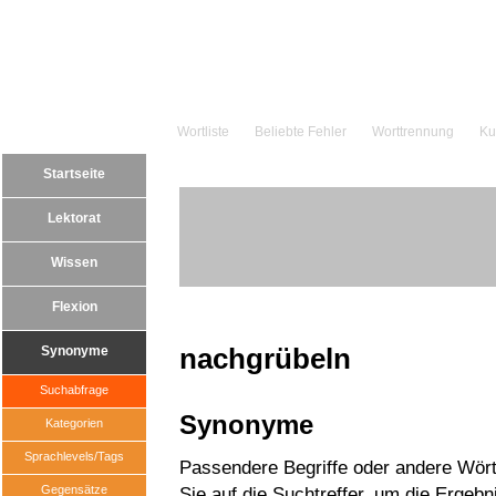
Wortliste
Beliebte Fehler
Worttrennung
Ku
Startseite
Lektorat
Wissen
Flexion
nachgrübeln
Synonyme
Suchabfrage
Synonyme
Kategorien
Sprachlevels/Tags
Passendere Begriffe oder andere Wört
Gegensätze
Sie auf die Suchtreffer, um die Ergebn