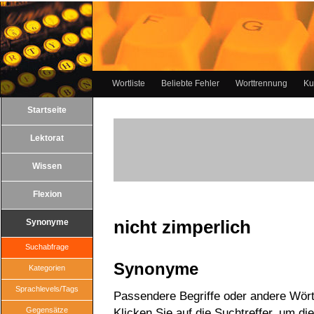
Wortliste
Beliebte Fehler
Worttrennung
Ku
Startseite
Lektorat
Wissen
Flexion
nicht zimperlich
Synonyme
Suchabfrage
Synonyme
Kategorien
Sprachlevels/Tags
Passendere Begriffe oder andere Wörte
Gegensätze
Klicken Sie auf die Suchtreffer, um di