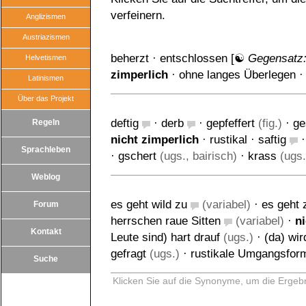
verfeinern.
Anglizismen
Austriazismen
beherzt
·
entschlossen
[☯
Gegensatz
Helvetismen
zimperlich
·
ohne langes Überlegen
Latinismen
Über das Projekt
deftig
·
derb
·
gepfeffert
(fig.)
·
ge
Regeln
nicht zimperlich
·
rustikal
·
saftig
Sprachleben
·
gschert
(ugs., bairisch)
·
krass
(ugs.
Weblog
es geht wild zu
(variabel)
·
es geht 
Forum
herrschen raue Sitten
(variabel)
·
n
Kontakt
Leute sind) hart drauf
(ugs.)
·
(da) wir
gefragt
(ugs.)
·
rustikale Umgangsfor
Suche
Klicken Sie auf die Synonyme, um die Ergebn