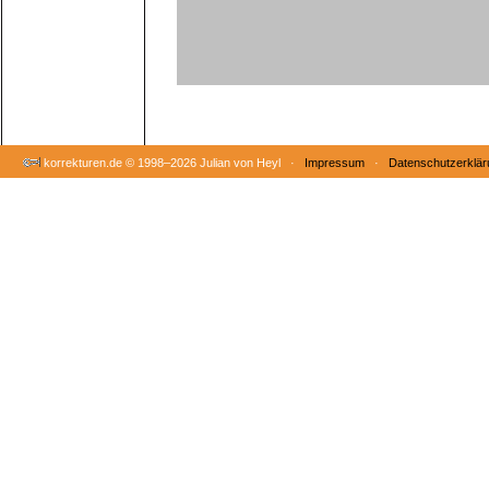
korrekturen.de ©
1998–2026 Julian von Heyl ·
Impressum
·
Datenschutzerklär