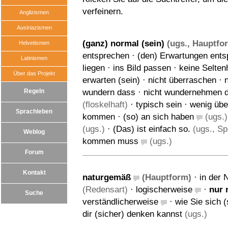
verfeinern.
Anglizismen
Austriazismen
(ganz) normal (sein)
(ugs., Hauptfo
Helvetismen
entsprechen
·
(den) Erwartungen ent
Latinismen
liegen
·
ins Bild passen
·
keine Seltenh
Über das Projekt
erwarten (sein)
·
nicht überraschen
·
Regeln
wundern dass
·
nicht wundernehmen 
(floskelhaft)
·
typisch sein
·
wenig übe
Sprachleben
kommen
·
(so) an sich haben
(ugs.)
(ugs.)
·
(Das) ist einfach so.
(ugs., Sp
Weblog
kommen muss
(ugs.)
Forum
Kontakt
naturgemäß
(Hauptform)
·
in der 
(Redensart)
·
logischerweise
·
nur 
Suche
verständlicherweise
·
wie Sie sich 
dir (sicher) denken kannst
(ugs.)