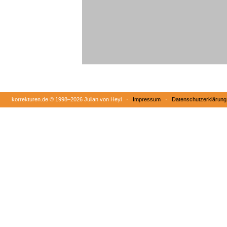
korrekturen.de ©
1998–2026 Julian von Heyl ·
Impressum
·
Datenschutzerklärung