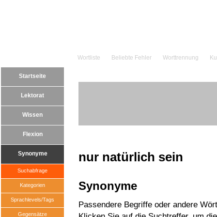
Wortliste
Beliebte Fehler
Worttrennung
Ku
Startseite
Lektorat
Wissen
Flexion
nur natürlich sein
Synonyme
Suchabfrage
Synonyme
Kategorien
Sprachlevels/Tags
Passendere Begriffe oder andere Wörte
Gegensätze
Klicken Sie auf die Suchtreffer, um di