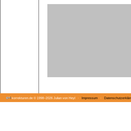
korrekturen.de ©
1998–2026 Julian von Heyl ·
Impressum
·
Datenschutzerklär