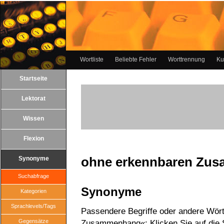
Wortliste
Beliebte Fehler
Worttrennung
Ku
Startseite
Lektorat
Wissen
Flexion
ohne erkennbaren Zu
Synonyme
Suchabfrage
Synonyme
Kategorien
Sprachlevels/Tags
Passendere Begriffe oder andere Wört
Gegensätze
Zusammenhang«: Klicken Sie auf die S