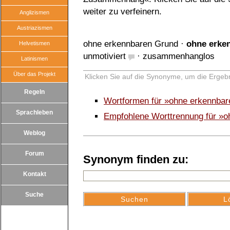
weiter zu verfeinern.
Anglizismen
Austriazismen
ohne erkennbaren Grund
·
ohne erk
Helvetismen
unmotiviert
·
zusammenhanglos
Latinismen
Über das Projekt
Klicken Sie auf die Synonyme, um die Ergebn
Regeln
Wortformen für »ohne erkennb
Sprachleben
Empfohlene Worttrennung für »
Weblog
Forum
Synonym finden zu:
Kontakt
Suche