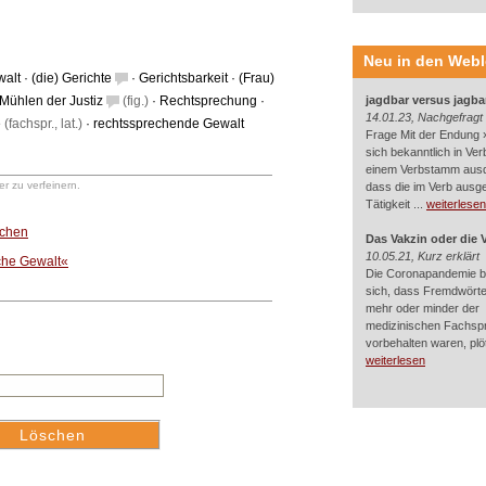
Neu in den Web
walt
·
(die) Gerichte
·
Gerichtsbarkeit
·
(Frau)
 Mühlen der Justiz
(fig.)
·
Rechtsprechung
·
jagdbar versus jagba
14.01.23, Nachgefragt
e
(fachspr., lat.)
·
rechtssprechende Gewalt
Frage Mit der Endung »
sich bekanntlich in Ver
einem Verbstamm aus
r zu verfeinern.
dass die im Verb ausg
Tätigkeit ...
weiterlesen
uchen
Das Vakzin oder die 
10.05.21, Kurz erklärt
iche Gewalt«
Die Coronapandemie br
sich, dass Fremdwörter
mehr oder minder der
medizinischen Fachsp
vorbehalten waren, plötz
weiterlesen