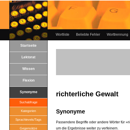
Wortliste
Beliebte Fehler
Worttrennung
Startseite
Lektorat
Wissen
Flexion
Synonyme
richterliche Gewalt
Suchabfrage
Synonyme
Kategorien
Sprachlevels/Tags
Passendere Begriffe oder andere Wörter für »ric
um die Ergebnisse weiter zu verfeinern.
Gegensätze