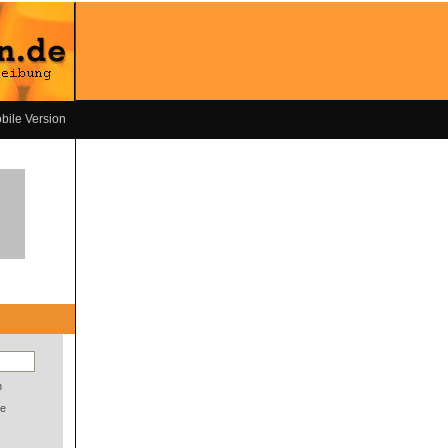
bile Version
n
e