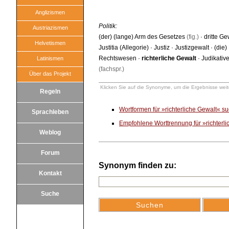
Anglizismen
Politik:
Austriazismen
(der) (lange) Arm des Gesetzes
(fig.)
·
dritte Ge
Helvetismen
Justitia (Allegorie)
·
Justiz
·
Justizgewalt
·
(die)
Rechtswesen
·
richterliche Gewalt
·
Judikativ
Latinismen
(fachspr.)
Über das Projekt
Klicken Sie auf die Synonyme, um die Ergebnisse weite
Regeln
Wortformen für »richterliche Gewalt« s
Sprachleben
Empfohlene Worttrennung für »richterl
Weblog
Forum
Synonym finden zu:
Kontakt
Suche