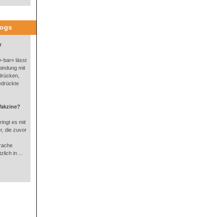
logs
r
-bar« lässt
bindung mit
drücken,
edrückte
Vakzine?
ingt es mit
, die zuvor
rache
lich in ...