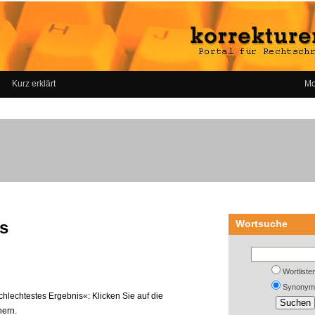
Kurz erklärt
Mo
s
Wortsuche
Wortliste
Synonym
hlechtestes Ergebnis«: Klicken Sie auf die
nern.