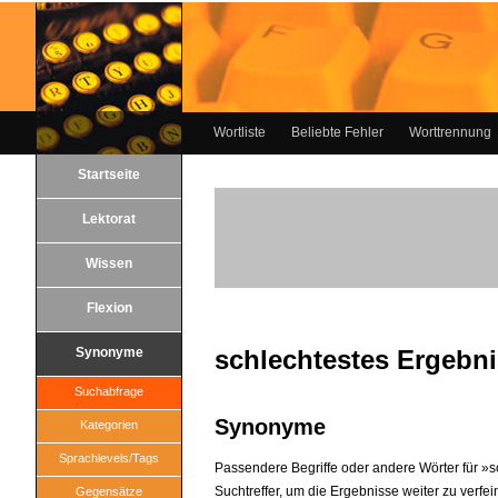
Wortliste
Beliebte Fehler
Worttrennung
Startseite
Lektorat
Wissen
Flexion
Synonyme
schlechtestes Ergebni
Suchabfrage
Synonyme
Kategorien
Sprachlevels/Tags
Passendere Begriffe oder andere Wörter für »sc
Suchtreffer, um die Ergebnisse weiter zu verfei
Gegensätze