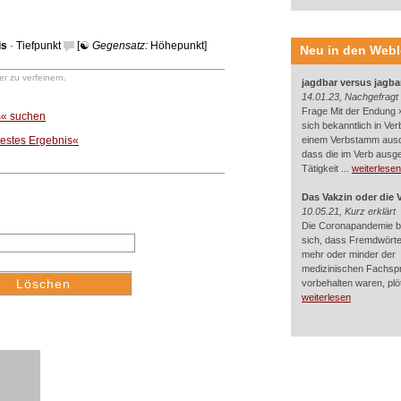
is
·
Tiefpunkt
[☯
Gegensatz:
Höhepunkt
]
Neu in den Web
r zu verfeinern.
jagdbar versus jagba
14.01.23, Nachgefragt
Frage Mit der Endung »
s« suchen
sich bekanntlich in Ver
testes Ergebnis«
einem Verbstamm aus
dass die im Verb ausg
Tätigkeit ...
weiterlesen
Das Vakzin oder die 
10.05.21, Kurz erklärt
Die Coronapandemie br
sich, dass Fremdwörter
mehr oder minder der
medizinischen Fachsp
vorbehalten waren, plötz
weiterlesen