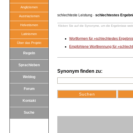
Anglizismen
schlechteste Leistung
·
schlechtestes Ergebn
Austriazismen
Helvetismen
Klicken Sie auf die Synonyme, um die Ergebnisse weite
Latinismen
Wortformen für »schlechtestes Ergebni
Über das Projekt
Empfohlene Worttrennung für »schlech
Regeln
Sprachleben
Synonym finden zu:
Weblog
Forum
Kontakt
Suche