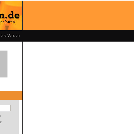
bile Version
n
e