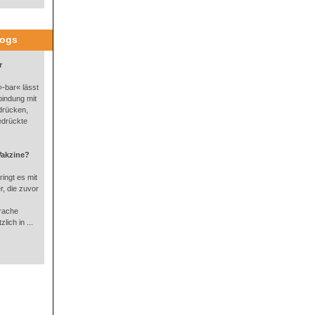
logs
r
-bar« lässt
bindung mit
drücken,
edrückte
Vakzine?
ingt es mit
, die zuvor
rache
lich in ...