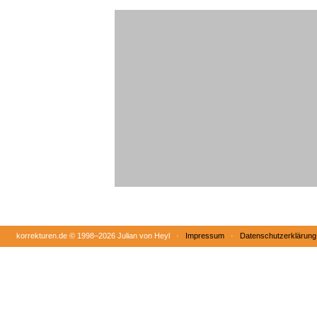
korrekturen.de ©
1998–2026 Julian von Heyl ·
Impressum
·
Datenschutzerklärung