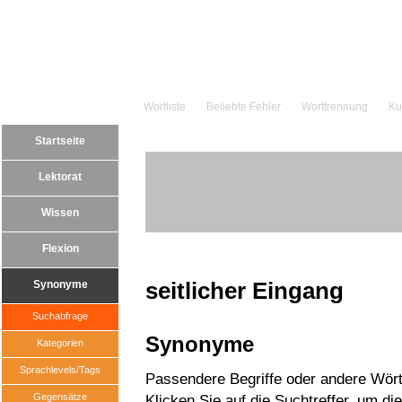
Wortliste
Beliebte Fehler
Worttrennung
Ku
Startseite
Lektorat
Wissen
Flexion
seitlicher Eingang
Synonyme
Suchabfrage
Synonyme
Kategorien
Sprachlevels/Tags
Passendere Begriffe oder andere Wörte
Gegensätze
Klicken Sie auf die Suchtreffer, um di