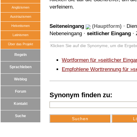
verfeinern.
Anglizismen
Austriazismen
Seiteneingang
(Hauptform)
·
Dien
Helvetismen
Nebeneingang
·
seitlicher Eingang
·
Latinismen
Über das Projekt
Klicken Sie auf die Synonyme, um die Ergebn
Regeln
Wortformen für »seitlicher Eing
Sprachleben
Empfohlene Worttrennung für »se
Weblog
Forum
Synonym finden zu:
Kontakt
Suche