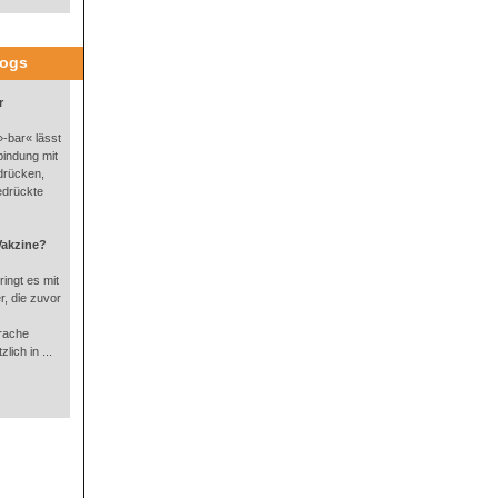
logs
r
-bar« lässt
bindung mit
drücken,
edrückte
Vakzine?
ingt es mit
, die zuvor
rache
lich in ...