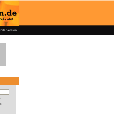
bile Version
n
e