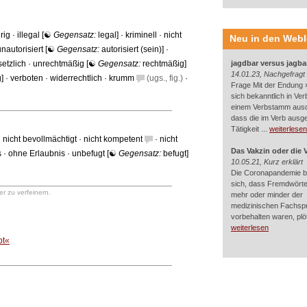
rig
·
illegal
[☯
Gegensatz:
legal
] ·
kriminell
·
nicht
Neu in den Web
unautorisiert
[☯
Gegensatz:
autorisiert (sein)
] ·
etzlich
·
unrechtmäßig
[☯
Gegensatz:
rechtmäßig
]
jagdbar versus jagba
14.01.23, Nachgefragt
g
] ·
verboten
·
widerrechtlich
·
krumm
(ugs., fig.)
·
Frage Mit der Endung »
sich bekanntlich in Ver
einem Verbstamm aus
dass die im Verb ausg
Tätigkeit ...
weiterlesen
·
nicht bevollmächtigt
·
nicht kompetent
·
nicht
Das Vakzin oder die 
s
·
ohne Erlaubnis
·
unbefugt
[☯
Gegensatz:
befugt
]
10.05.21, Kurz erklärt
Die Coronapandemie br
sich, dass Fremdwörter
r zu verfeinern.
mehr oder minder der
medizinischen Fachsp
vorbehalten waren, plötz
weiterlesen
bt«