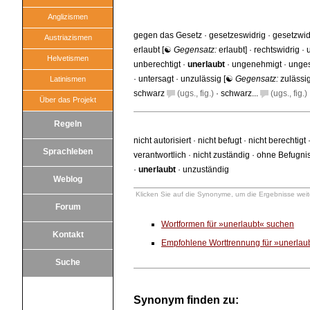
Anglizismen
gegen das Gesetz
·
gesetzeswidrig
·
gesetzwid
Austriazismen
erlaubt
[☯
Gegensatz:
erlaubt
] ·
rechtswidrig
·
Helvetismen
unberechtigt
·
unerlaubt
·
ungenehmigt
·
unges
·
untersagt
·
unzulässig
[☯
Gegensatz:
zulässi
Latinismen
schwarz
(ugs., fig.)
·
schwarz...
(ugs., fig.)
Über das Projekt
Regeln
nicht autorisiert
·
nicht befugt
·
nicht berechtigt
Sprachleben
verantwortlich
·
nicht zuständig
·
ohne Befugni
·
unerlaubt
·
unzuständig
Weblog
Klicken Sie auf die Synonyme, um die Ergebnisse weite
Forum
Wortformen für »unerlaubt« suchen
Kontakt
Empfohlene Worttrennung für »unerlau
Suche
Synonym finden zu: