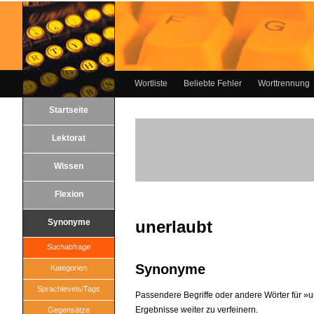
Wortliste
Beliebte Fehler
Worttrennung
Startseite
Lektorat
Wissen
Flexion
Synonyme
unerlaubt
Suchabfrage
Synonyme
Kategorien
Sprachlevels/Tags
Passendere Begriffe oder andere Wörter für »un
Ergebnisse weiter zu verfeinern.
Gegensätze