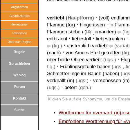
Anglizismen
Austriazismen
verliebt
(Hauptform)
·
(voll) entflam
Flamme (für)
·
hingerissen
·
in Flamm
Helvetismen
Flammen stehen (für jemanden)
(fig
Latinismen
entbrannt
·
liebestoll
·
liebestrunken
·
Über das Projekt
(fig.)
·
unsterblich verliebt
(variab
Regeln
(nach)
·
von Amors Pfeil getroffen
(fig
über beide Ohren verliebt
(ugs.)
·
Flu
Sprachleben
fig.)
·
Frühlingsgefühle haben
(ugs., fi
Schmetterlinge im Bauch (haben)
(ugs.
Weblog
verknallt (in)
(ugs.)
·
verschossen (in)
Forum
(ugs.)
·
betört
(geh.)
Kontakt
Klicken Sie auf die Synonyme, um die Ergebn
Suche
Wortformen für »vernarrt (in)« s
Empfohlene Worttrennung für »ve