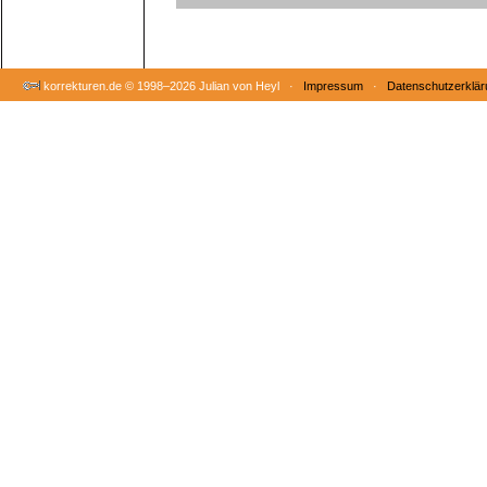
korrekturen.de ©
1998–2026 Julian von Heyl ·
Impressum
·
Datenschutzerklär