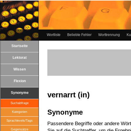
Wortliste
Beliebte Fehler
Worttrennung
Ku
Startseite
Lektorat
Wissen
Flexion
vernarrt (in)
Synonyme
Suchabfrage
Synonyme
Kategorien
Sprachlevels/Tags
Passendere Begriffe oder andere Wörter
Gegensätze
Sie auf die Suchtreffer, um die Ergebn