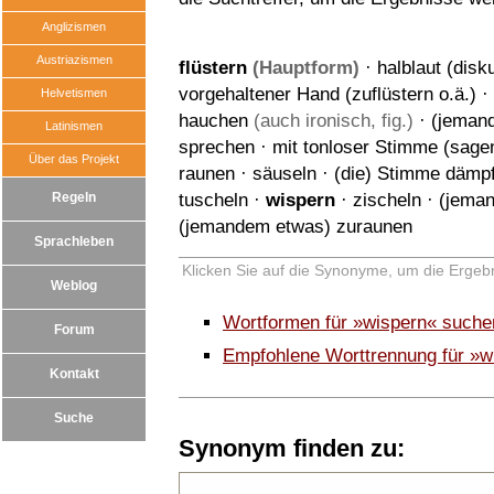
Anglizismen
Austriazismen
flüstern
(Hauptform)
·
halblaut (disk
vorgehaltener Hand (zuflüstern o.ä.)
·
Helvetismen
hauchen
(auch ironisch, fig.)
·
(jeman
Latinismen
sprechen
·
mit tonloser Stimme (sagen
Über das Projekt
raunen
·
säuseln
·
(die) Stimme dämp
Regeln
tuscheln
·
wispern
·
zischeln
·
(jeman
(jemandem etwas) zuraunen
Sprachleben
Klicken Sie auf die Synonyme, um die Ergebn
Weblog
Wortformen für »wispern« suche
Forum
Empfohlene Worttrennung für »w
Kontakt
Suche
Synonym finden zu: