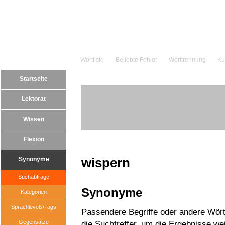
Wortliste
Beliebte Fehler
Worttrennung
Ku
Startseite
Lektorat
Wissen
Flexion
wispern
Synonyme
Suchabfrage
Synonyme
Kategorien
Sprachlevels/Tags
Passendere Begriffe oder andere Wörte
Gegensätze
die Suchtreffer, um die Ergebnisse wei