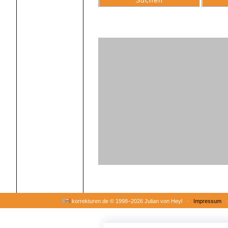
korrekturen.de ©
1998–2026 Julian von Heyl ·
Impressum