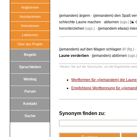
Anglizismen
(jemanden) ärgern
·
(jemandem) den Spaß ver
Austriazismen
schlechte Laune machen
·
abturnen
(ugs.)
[☯
Helvetismen
herunterziehen
(ugs.)
·
(jemandem etwas) mi
Latinismen
Über das Projekt
(jemandem) auf den Magen schlagen
(fig.)
Regeln
Laune verderben
·
(jemanden) abtörnen
(ugs.
Sprachleben
Klicken Sie auf die Synonyme, um die Ergebnisse weite
Weblog
Wortformen für »(jemandem) die Laun
Empfohlene Worttrennung für »(jeman
Forum
Kontakt
Synonym finden zu:
Suche