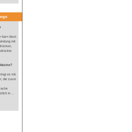
logs
r
-bar« lässt
bindung mit
drücken,
edrückte
Vakzine?
ingt es mit
, die zuvor
rache
lich in ...