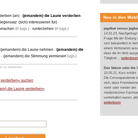
derben (an)
·
(jemandem) die Laune verderben
·
Neu in den Web
Gegensatz:
(sich) interessieren für
] ·
esmachen
(ugs.)
·
runterziehen
(ugs.)
jagdbar versus jagba
14.01.23, Nachgefragt
Frage Mit der Endung »
sich bekanntlich in Ver
einem Verbstamm aus
·
(jemandem) die Laune nehmen
·
(jemandem) die
dass die im Verb ausg
)
·
(jemandem) die Stimmung vermiesen
(ugs.)
Tätigkeit ...
weiterlesen
r zu verfeinern.
Das Vakzin oder die 
10.05.21, Kurz erklärt
Die Coronapandemie br
e verderben« suchen
sich, dass Fremdwörter
mehr oder minder der
dem) die Laune verderben«
medizinischen Fachsp
vorbehalten waren, plötz
weiterlesen