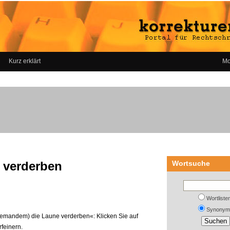
Kurz erklärt
Mo
 verderben
Wortsuche
Wortliste
Synonym
(jemandem) die Laune verderben«: Klicken Sie auf
rfeinern.