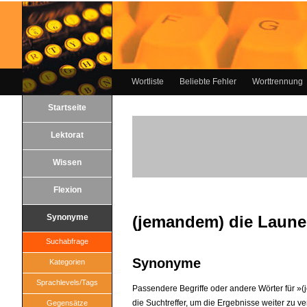
Wortliste
Beliebte Fehler
Worttrennung
Startseite
Lektorat
Wissen
Flexion
Synonyme
(jemandem) die Laune
Suchabfrage
Synonyme
Kategorien
Sprachlevels/Tags
Passendere Begriffe oder andere Wörter für »
die Suchtreffer, um die Ergebnisse weiter zu ve
Gegensätze