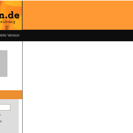
bile Version
n
e