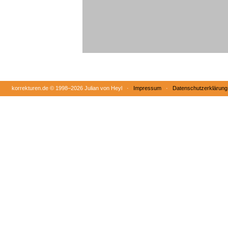
korrekturen.de ©
1998–2026 Julian von Heyl ·
Impressum
·
Datenschutzerklärung