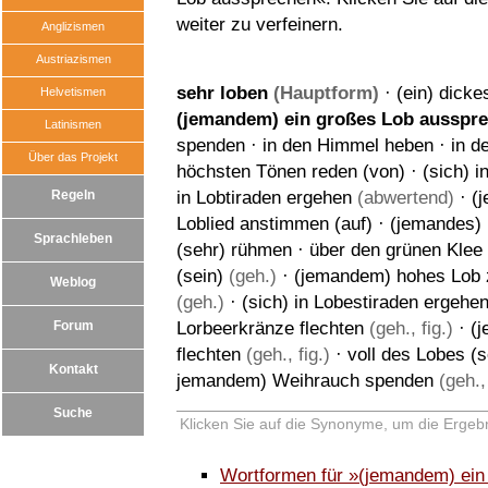
weiter zu verfeinern.
Anglizismen
Austriazismen
sehr loben
(Hauptform)
·
(ein) dick
Helvetismen
(jemandem) ein großes Lob ausspr
Latinismen
spenden
·
in den Himmel heben
·
in d
Über das Projekt
höchsten Tönen reden (von)
·
(sich) 
Regeln
in Lobtiraden ergehen
(abwertend)
·
(
Loblied anstimmen (auf)
·
(jemandes) 
Sprachleben
(sehr) rühmen
·
über den grünen Klee
(sein)
(geh.)
·
(jemandem) hohes Lob 
Weblog
(geh.)
·
(sich) in Lobestiraden ergehe
Forum
Lorbeerkränze flechten
(geh., fig.)
·
(
flechten
(geh., fig.)
·
voll des Lobes (s
Kontakt
jemandem) Weihrauch spenden
(geh., 
Suche
Klicken Sie auf die Synonyme, um die Ergebn
Wortformen für »(jemandem) ein