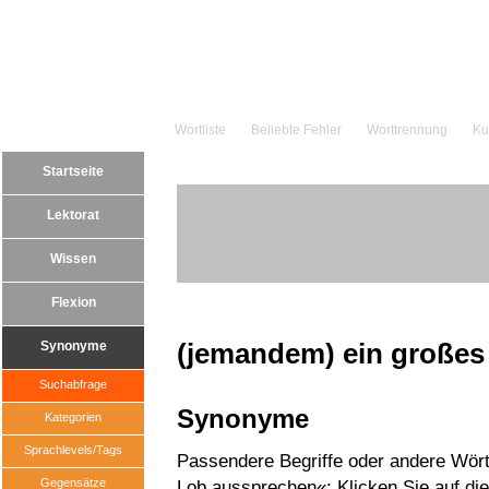
Wortliste
Beliebte Fehler
Worttrennung
Ku
Startseite
Lektorat
Wissen
Flexion
(jemandem) ein großes
Synonyme
Suchabfrage
Synonyme
Kategorien
Sprachlevels/Tags
Passendere Begriffe oder andere Wört
Gegensätze
Lob aussprechen«: Klicken Sie auf die