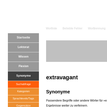
Wortliste
Beliebte Fehler
Worttrennung
Startseite
Lektorat
Wissen
Flexion
Synonyme
extravagant
Suchabfrage
Synonyme
Kategorien
Sprachlevels/Tags
Passendere Begriffe oder andere Wörter für »ex
Ergebnisse weiter zu verfeinern.
Gegensätze