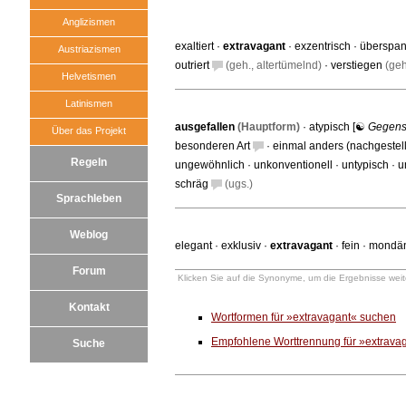
Anglizismen
exaltiert
·
extravagant
·
exzentrisch
·
überspan
Austriazismen
outriert
(geh., altertümelnd)
·
verstiegen
(geh
Helvetismen
Latinismen
ausgefallen
(Hauptform)
·
atypisch
[☯
Gegens
Über das Projekt
besonderen Art
·
einmal anders (nachgestell
Regeln
ungewöhnlich
·
unkonventionell
·
untypisch
·
u
schräg
(ugs.)
Sprachleben
Weblog
elegant
·
exklusiv
·
extravagant
·
fein
·
mondä
Forum
Klicken Sie auf die Synonyme, um die Ergebnisse weite
Kontakt
Wortformen für »extravagant« suchen
Empfohlene Worttrennung für »extrava
Suche