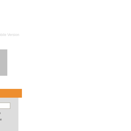
bile Version
n
e