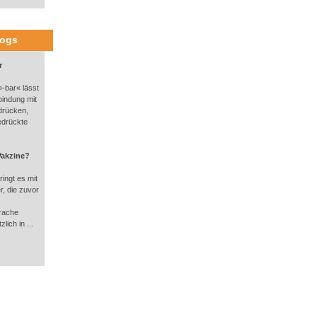
logs
r
-bar« lässt
bindung mit
drücken,
edrückte
Vakzine?
ingt es mit
, die zuvor
rache
lich in ...