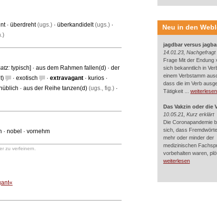
nt
·
überdreht
(ugs.)
·
überkandidelt
(ugs.)
·
Neu in den Web
.)
jagdbar versus jagba
14.01.23, Nachgefragt
Frage Mit der Endung »
atz:
typisch
] ·
aus dem Rahmen fallen(d)
·
der
sich bekanntlich in Ver
einem Verbstamm aus
t)
·
exotisch
·
extravagant
·
kurios
·
dass die im Verb ausg
nüblich
·
aus der Reihe tanzen(d)
(ugs., fig.)
·
Tätigkeit ...
weiterlesen
Das Vakzin oder die 
10.05.21, Kurz erklärt
Die Coronapandemie br
sich, dass Fremdwörter
n
·
nobel
·
vornehm
mehr oder minder der
medizinischen Fachsp
r zu verfeinern.
vorbehalten waren, plötz
weiterlesen
gant«