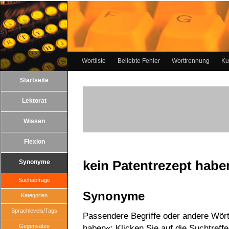
Wortliste
Beliebte Fehler
Worttrennung
Ku
Startseite
Lektorat
Wissen
Flexion
kein Patentrezept habe
Synonyme
Suchabfrage
Synonyme
Kategorien
Sprachlevels/Tags
Passendere Begriffe oder andere Wört
Gegensätze
haben«: Klicken Sie auf die Suchtreff