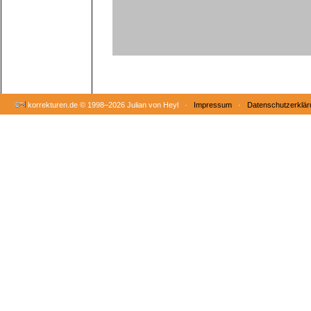
korrekturen.de ©
1998–2026 Julian von Heyl ·
Impressum
·
Datenschutzerklär