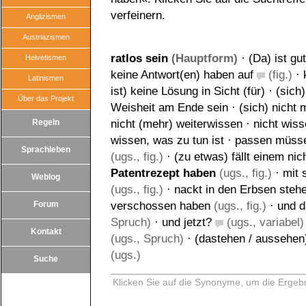
verfeinern.
Anglizismen
Austriazismen
ratlos sein
(Hauptform)
·
(Da) ist gu
Helvetismen
keine Antwort(en) haben auf
(fig.)
·
Latinismen
ist) keine Lösung in Sicht (für)
·
(sich
Über das Projekt
Weisheit am Ende sein
·
(sich) nicht
Regeln
nicht (mehr) weiterwissen
·
nicht wis
wissen, was zu tun ist
·
passen müss
Sprachleben
(ugs., fig.)
·
(zu etwas) fällt einem nic
Patentrezept haben
(ugs., fig.)
·
mit 
Weblog
(ugs., fig.)
·
nackt in den Erbsen steh
Forum
verschossen haben
(ugs., fig.)
·
und d
Spruch)
·
und jetzt?
(ugs., variabel)
Kontakt
(ugs., Spruch)
·
(dastehen / aussehen
(ugs.)
Suche
Klicken Sie auf die Synonyme, um die Ergebn