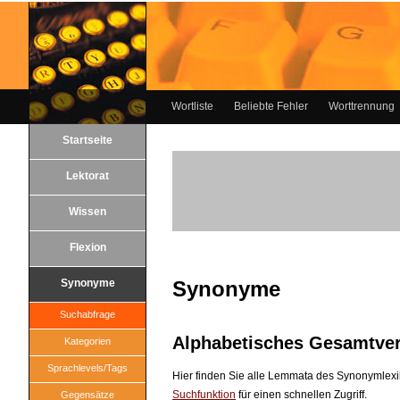
Wortliste
Beliebte Fehler
Worttrennung
Startseite
Lektorat
Wissen
Flexion
Synonyme
Synonyme
Suchabfrage
Alphabetisches Gesamtver
Kategorien
Sprachlevels/Tags
Hier finden Sie alle Lemmata des Synonymlexi
Suchfunktion
für einen schnellen Zugriff.
Gegensätze