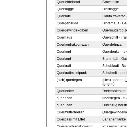
Querfeldeinrad
Gravelbike
Querflagge
Hissflagge
Querflöte
Flauto traverso
Quergebäude
Hinterhaus
·
Ga
Quergewindekolben
Quermutterbolz
Querhaus
Querschiff
·
Tra
Querkontraktionszahl
Querdehnzahl
Querkopf
Querdenker
·
ei
Querkopf
Brummbär
·
Que
Querkraft
Schubkraft
·
Sch
Querkraftmittelpunkt
Schubmittelpun
(sich) querlegen
(sich) sperren 
(gegen)
...
Querlenker
Dreieckslenker
querlesen
überfliegen
·
fl
querlüften
Durchzug herste
Quermutterbolzen
Quergewindeko
Querpass mit Effet
Bananenflanke
Querregeltransformator
Phasenschieber