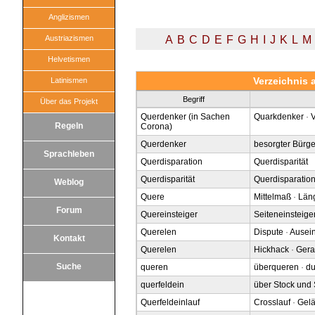
Anglizismen
Austriazismen
A
B
C
D
E
F
G
H
I
J
K
L
M
Helvetismen
Verzeichnis 
Latinismen
Begriff
Über das Projekt
Querdenker (in Sachen
Quarkdenker
·
Regeln
Corona)
Querdenker
besorgter Bürge
Sprachleben
Querdisparation
Querdisparität
Querdisparität
Querdisparatio
Weblog
Quere
Mittelmaß
·
Läng
Forum
Quereinsteiger
Seiteneinsteige
Querelen
Dispute
·
Ausei
Kontakt
Querelen
Hickhack
·
Gera
Suche
queren
überqueren
·
du
querfeldein
über Stock und 
Querfeldeinlauf
Crosslauf
·
Gelä