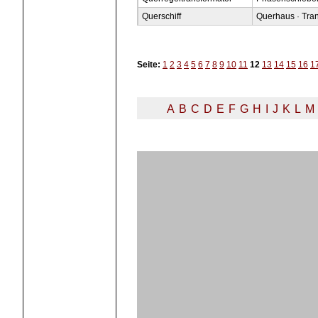
Querschiff
Querhaus
·
Tra
Seite:
1
2
3
4
5
6
7
8
9
10
11
12
13
14
15
16
1
A
B
C
D
E
F
G
H
I
J
K
L
M