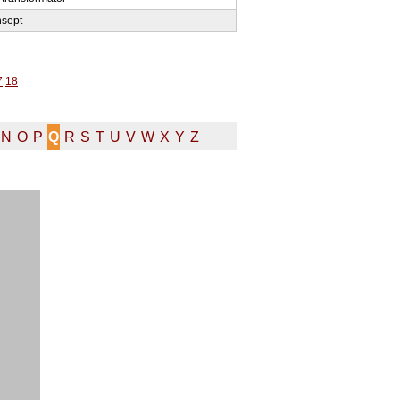
nsept
7
18
N
O
P
Q
R
S
T
U
V
W
X
Y
Z