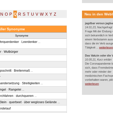
N
O
P
Q
R
S
T
U
V
W
X
Y
Z
Neu in den Web
jagdbar versus jagba
14.01.23, Nachgefragt
aller Synonyme
Frage Mit der Endung »
sich bekanntlich in Ver
Synonyme
einem Verbstamm aus
Verquerdenker
·
Leerdenker
...
dass die im Verb ausg
Tätigkeit ...
weiterlesen
r
·
Wutbürger
Das Vakzin oder die 
10.05.21, Kurz erklärt
Die Coronapandemie br
n
sich, dass Fremdwörter
sschnitt
·
Breitenmaß
...
mehr oder minder der
medizinischen Fachsp
r
vorbehalten waren, plötz
nandersetzung
·
Streitigkeiten
...
weiterlesen
ngel
·
Rangelei
...
rchfahren
·
durchqueren
...
Stein
·
querbeet
·
über wegloses Gelände
...
ndelauf