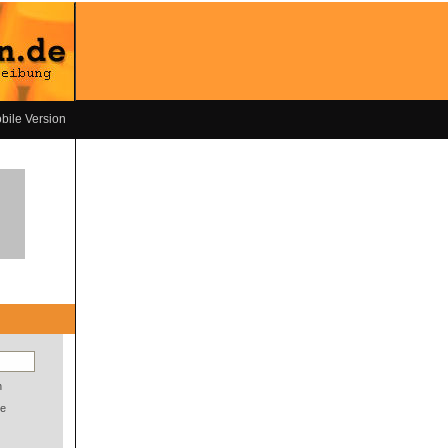
bile Version
n
e