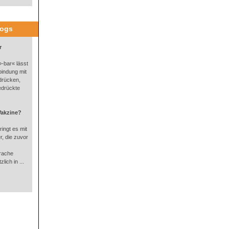
logs
r
-bar« lässt
bindung mit
drücken,
edrückte
Vakzine?
ingt es mit
, die zuvor
rache
lich in ...