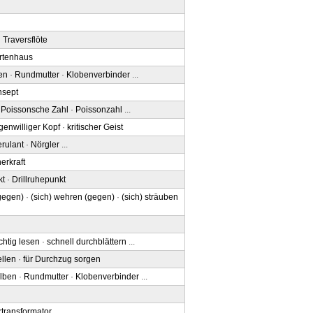
·
Traversflöte
rtenhaus
en
·
Rundmutter
·
Klobenverbinder
...
nsept
·
Poissonsche Zahl
·
Poissonzahl
...
genwilliger Kopf
·
kritischer Geist
rulant
·
Nörgler
...
erkraft
kt
·
Drillruhepunkt
(gegen)
·
(sich) wehren (gegen)
·
(sich) sträuben
üchtig lesen
·
schnell durchblättern
...
llen
·
für Durchzug sorgen
lben
·
Rundmutter
·
Klobenverbinder
...
transformator