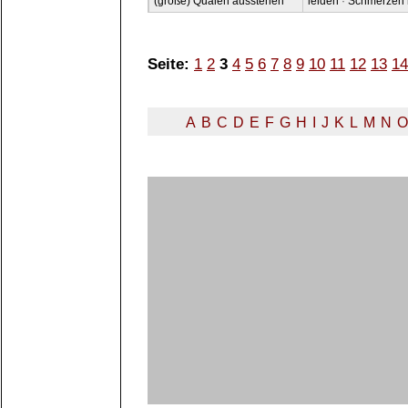
(große) Qualen ausstehen
leiden
·
Schmerzen
Seite:
1
2
3
4
5
6
7
8
9
10
11
12
13
14
A
B
C
D
E
F
G
H
I
J
K
L
M
N
O