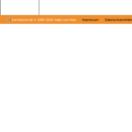
korrekturen.de ©
1998–2026 Julian von Heyl ·
Impressum
·
Datenschutzerklär