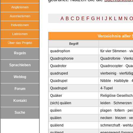
Anglizismen
Austriazismen
A
B
C
D
E
F
G
H
I
J
K
L
M
N
O
Helvetismen
Latinismen
Verzeichnis alle
Über das Projekt
Begriff
quadrophon
für vier Stimmen
·
vi
Regeln
Quadrophonie
Quadrofonie
·
Vierk
Sprachleben
Quadrotor
Quadrocopter
·
Quad
quadruped
vierbeinig
·
vierfüßi
Weblog
Quadrupel
Nibble
·
Halbbyte
·
4
Quadrupel
4-Tupel
Forum
Quäker
Religiöse Gesellsch
Kontakt
(sich) quälen
leiden
·
Schmerzen
quälen
plagen
·
foltern
·
pei
Suche
quälen
necken
·
triezen
·
ve
quälend
schmerzhaft
·
wehtu
quälend
enervierend (langs