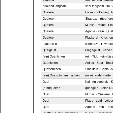
quälend langsam
sehr langsam
·
im 
Quälerei
Folter
·
Folterung
·
M
Quälerei
Strapaze
·
(über)gr
Quälerei
Mühsal
·
Mühe
·
Pla
Quälerei
Agonie
·
Pein
·
Qual
Quälerei
Plackerei
·
Knochen
quälerisch
schmerzhaft
·
wehtu
Quälgeist
Plagegeist
·
Nerven
(ein) Quäntchen
(ein) Tick
·
(ein) biss
Quäntchen
Anflug
·
Spur
·
Touc
Quätschchen
Smalltalk
·
Geplaud
(ein) Quätschchen machen
(miteinander) reden
Quai
Kai
·
Anlegeplatz
·
K
(rum)quaken
quengeln
·
keine R
Qual
Mühsal
·
Quälerei
·
Qual
Plage
·
Leid
·
Leide
Qual
Agonie
·
Pein
·
Höll