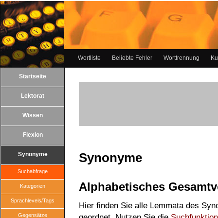
Wortliste
Beliebte Fehler
Worttrennung
Ku
Startseite
Lektorat
Wissen
Flexion
Synonyme
Synonyme
Suchabfrage
Alphabetisches Gesamtv
Kategorien
Sprachlevels/Tags
Hier finden Sie alle Lemmata des Syn
Gegensätze
geordnet. Nutzen Sie die
Suchfunktion