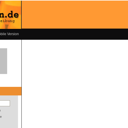
bile Version
n
e