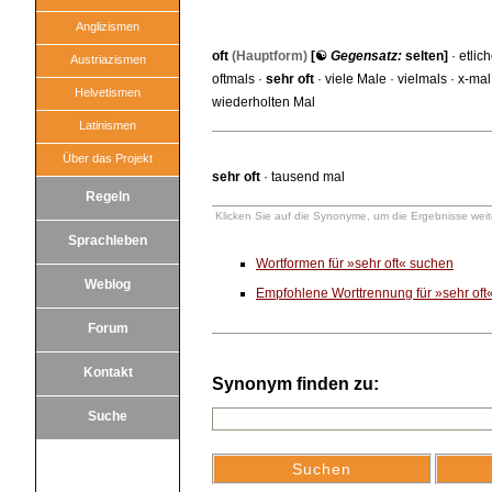
Anglizismen
oft
(Hauptform)
[☯
Gegensatz:
selten
]
·
etlic
Austriazismen
oftmals
·
sehr oft
·
viele Male
·
vielmals
·
x-mal
Helvetismen
wiederholten Mal
Latinismen
Über das Projekt
sehr oft
·
tausend mal
Regeln
Klicken Sie auf die Synonyme, um die Ergebnisse weite
Sprachleben
Wortformen für »sehr oft« suchen
Weblog
Empfohlene Worttrennung für »sehr oft
Forum
Kontakt
Synonym finden zu:
Suche