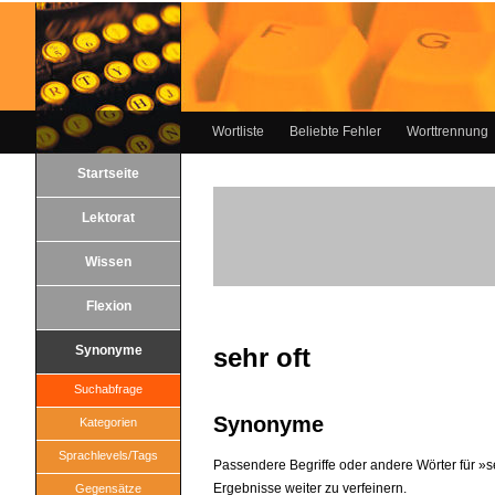
Wortliste
Beliebte Fehler
Worttrennung
Startseite
Lektorat
Wissen
Flexion
Synonyme
sehr oft
Suchabfrage
Synonyme
Kategorien
Sprachlevels/Tags
Passendere Begriffe oder andere Wörter für »seh
Ergebnisse weiter zu verfeinern.
Gegensätze