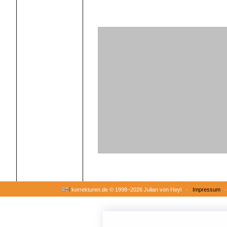
korrekturen.de ©
1998–2026 Julian von Heyl ·
Impressum