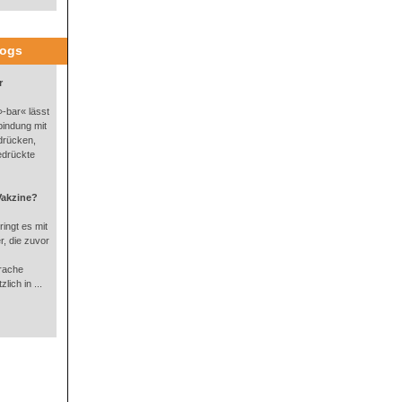
logs
r
-bar« lässt
bindung mit
drücken,
edrückte
Vakzine?
ingt es mit
, die zuvor
rache
lich in ...