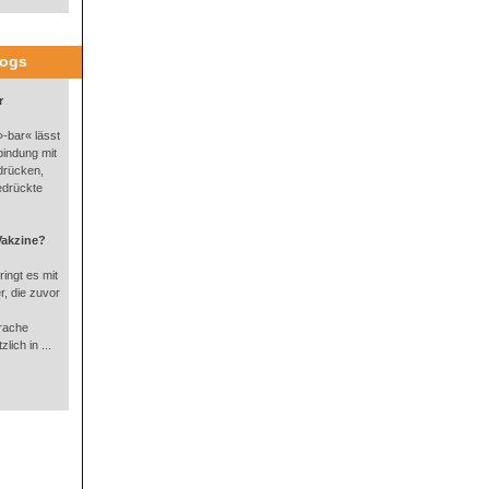
logs
r
-bar« lässt
bindung mit
drücken,
edrückte
Vakzine?
ingt es mit
, die zuvor
rache
lich in ...