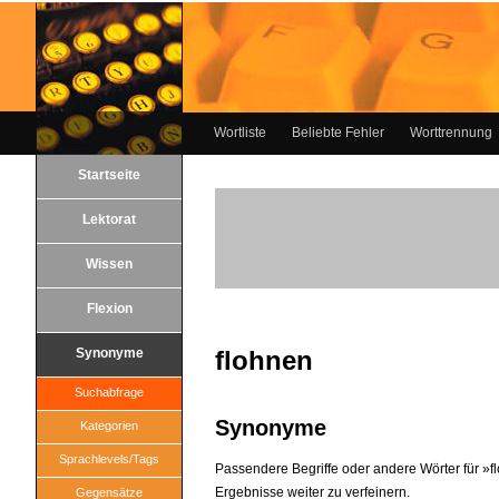
Wortliste
Beliebte Fehler
Worttrennung
Startseite
Lektorat
Wissen
Flexion
Synonyme
flohnen
Suchabfrage
Synonyme
Kategorien
Sprachlevels/Tags
Passendere Begriffe oder andere Wörter für »fl
Ergebnisse weiter zu verfeinern.
Gegensätze