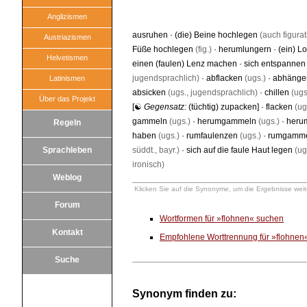
Anglizismen
ausruhen
·
(die) Beine hochlegen
(auch figurat
Austriazismen
Füße hochlegen
(fig.)
·
herumlungern
·
(ein) Lo
Helvetismen
einen (faulen) Lenz machen
·
sich entspannen
jugendsprachlich)
·
abflacken
(ugs.)
·
abhänge
Latinismen
absicken
(ugs., jugendsprachlich)
·
chillen
(ugs
Über das Projekt
[☯
Gegensatz:
(tüchtig) zupacken
] ·
flacken
(ugs
gammeln
(ugs.)
·
herumgammeln
(ugs.)
·
heru
Regeln
haben
(ugs.)
·
rumfaulenzen
(ugs.)
·
rumgamm
Sprachleben
süddt., bayr.)
·
sich auf die faule Haut legen
(ug
ironisch)
Weblog
Klicken Sie auf die Synonyme, um die Ergebnisse weite
Forum
Wortformen für »flohnen« suchen
Kontakt
Empfohlene Worttrennung für »flohnen
Suche
Synonym finden zu: