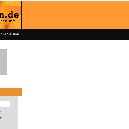
bile Version
n
e