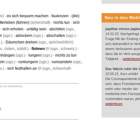
iv)
·
es sich bequem machen
·
faulenzen
·
(die)
Neu in den Web
tterleben (führen)
(scherzhaft)
·
nichts tun
·
sich
·
sich erholen
·
untätig sein
·
abchillen
(ugs.,
jagdbar versus jagba
14.01.23, Nachgefragt
n
(ugs.)
·
ablockern
(ugs.)
·
abschalten
(ugs.)
·
Frage Mit der Endung »
.)
·
Däumchen drehen
(ugs., sprichwörtlich)
sich bekanntlich in Ver
., österr., süddt.)
·
flohnen
(ugs., schweiz.)
·
einem Verbstamm aus
dass die im Verb ausg
mhängen
(ugs.)
·
lungern
(ugs.)
·
nichts zu tun
Tätigkeit ...
weiterlesen
eln
(ugs.)
·
rumlungern
(ugs.)
·
rumsandeln
(ugs.,
s.)
·
sich festhalten an
(ugs., scherzhaft-
Das Vakzin oder die 
10.05.21, Kurz erklärt
Die Coronapandemie br
sich, dass Fremdwörter
r zu verfeinern.
mehr oder minder der
medizinischen Fachsp
vorbehalten waren, plötz
weiterlesen
«