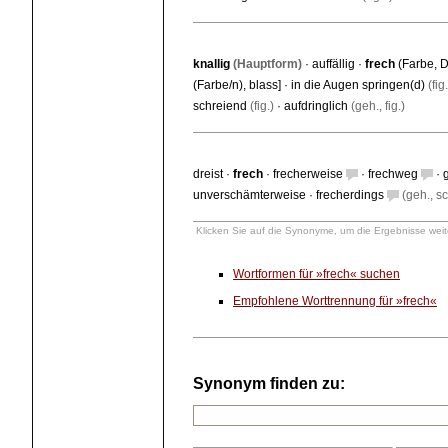
knallig
(Hauptform)
·
auffällig
·
frech
(Farbe, D
(Farbe/n)
,
blass
] ·
in die Augen springen(d)
(fig.
schreiend
(fig.)
·
aufdringlich
(geh., fig.)
dreist
·
frech
·
frecherweise
·
frechweg
·
g
unverschämterweise
·
frecherdings
(geh., sc
Klicken Sie auf die Synonyme, um die Ergebnisse weite
Wortformen für »frech« suchen
Empfohlene Worttrennung für »frech«
Synonym finden zu: