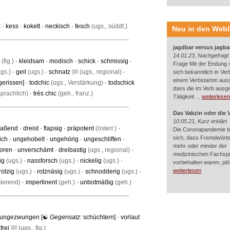
k
·
kess
·
kokett
·
neckisch
·
fesch
(ugs., süddt.)
Neu in den Web
jagdbar versus jagba
14.01.23, Nachgefragt
(fig.)
·
kleidsam
·
modisch
·
schick
·
schmissig
·
Frage Mit der Endung »
gs.)
·
geil
(ugs.)
·
schnatz
(ugs., regional)
·
sich bekanntlich in Ver
einem Verbstamm aus
gerissen
] ·
todchic
(ugs., Verstärkung)
·
todschick
dass die im Verb ausg
prachlich)
·
très chic
(geh., franz.)
Tätigkeit ...
weiterlesen
Das Vakzin oder die 
10.05.21, Kurz erklärt
aßend
·
dreist
·
flapsig
·
präpotent
(österr.)
·
Die Coronapandemie br
sich, dass Fremdwörter
ich
·
ungehobelt
·
ungehörig
·
ungeschliffen
·
mehr oder minder der
roren
·
unverschämt
·
dreibastig
(ugs., regional)
·
medizinischen Fachsp
ig
(ugs.)
·
nassforsch
(ugs.)
·
nickelig
(ugs.)
·
vorbehalten waren, plötz
weiterlesen
rotzig
(ugs.)
·
rotznäsig
(ugs.)
·
schnodderig
(ugs.)
·
ierend)
·
impertinent
(geh.)
·
unbotmäßig
(geh.)
ungezwungen
[☯
Gegensatz:
schüchtern
] ·
vorlaut
frei
(ugs., fig.)