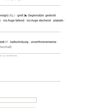
esign)
(fig.)
·
grell
[☯
Gegensätze:
gedeckt
)
·
ins Auge fallend
·
ins Auge stechend
·
plakativ
·
latt
·
kaltschnäuzig
·
unverfrorenerweise
·
herzhaft)
r zu verfeinern.