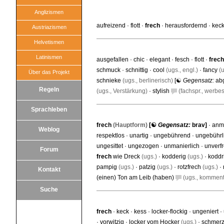
Anglizismen
aufreizend
·
flott
·
frech
·
herausfordernd
·
kec
Austriazismen
Helvetismen
Latinismen
ausgefallen
·
chic
·
elegant
·
fesch
·
flott
·
frech
schmuck
·
schnittig
·
cool
(ugs., engl.)
·
fancy
(u
Über das Projekt
schnieke
(ugs., berlinerisch)
[☯
Gegensatz:
ab
Regeln
(ugs., Verstärkung)
·
stylish
(fachspr., werbes
Sprachleben
frech
(Hauptform)
[☯
Gegensatz:
brav
]
·
anm
Weblog
respektlos
·
unartig
·
ungebührend
·
ungebührl
ungesittet
·
ungezogen
·
unmanierlich
·
unverf
Forum
frech
wie Dreck
(ugs.)
·
kodderig
(ugs.)
·
koddr
pampig
(ugs.)
·
patzig
(ugs.)
·
rotzfrech
(ugs.)
·
Kontakt
(einen) Ton am Leib (haben)
(ugs., komment
Suche
frech
·
keck
·
kess
·
locker-flockig
·
ungeniert
·
·
vorwitzig
·
locker vom Hocker
(ugs.)
·
schmerz