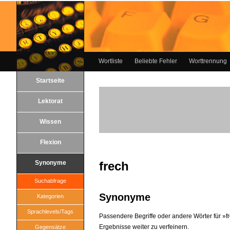
Wortliste
Beliebte Fehler
Worttrennung
Startseite
Lektorat
Wissen
Flexion
Synonyme
frech
Suchabfrage
Synonyme
Kategorien
Sprachlevels/Tags
Passendere Begriffe oder andere Wörter für »fre
Ergebnisse weiter zu verfeinern.
Gegensätze