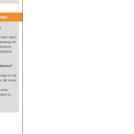
logs
r
-bar« lässt
bindung mit
drücken,
edrückte
Vakzine?
ingt es mit
, die zuvor
rache
lich in ...