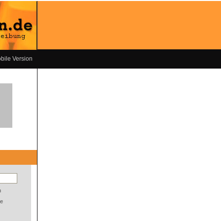
bile Version
n
e