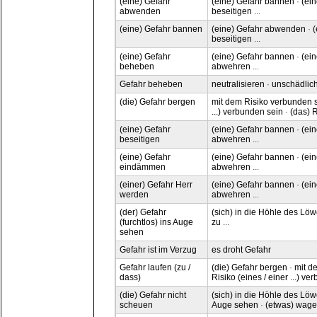
(eine) Gefahr
(eine) Gefahr bannen
·
(ei
abwenden
beseitigen
...
(eine) Gefahr bannen
(eine) Gefahr abwenden
·
(
beseitigen
...
(eine) Gefahr
(eine) Gefahr bannen
·
(ei
beheben
abwehren
...
Gefahr beheben
neutralisieren
·
unschädlic
(die) Gefahr bergen
mit dem Risiko verbunden s
...) verbunden sein
·
(das) 
(eine) Gefahr
(eine) Gefahr bannen
·
(ei
beseitigen
abwehren
...
(eine) Gefahr
(eine) Gefahr bannen
·
(ei
eindämmen
abwehren
...
(einer) Gefahr Herr
(eine) Gefahr bannen
·
(ei
werden
abwehren
...
(der) Gefahr
(sich) in die Höhle des L
(furchtlos) ins Auge
zu
...
sehen
Gefahr ist im Verzug
es droht Gefahr
Gefahr laufen (zu /
(die) Gefahr bergen
·
mit d
dass)
Risiko (eines / einer ...) v
(die) Gefahr nicht
(sich) in die Höhle des L
scheuen
Auge sehen
·
(etwas) wag