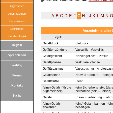
Anglizismen
Austriazismen
A
B
C
D
E
F
G
H
I
J
K
L
M
N
O
Helvetismen
Latinismen
Verzeichnis alle
Über das Projekt
Begriff
Gefäßdruck
Blutdruck
Regeln
Gefäßentzündung
Vasculitis
·
Vaskulitis
Sprachleben
Gefäßgeflecht
Nervengeflecht
·
Plexus
Gefäßpflanze
vaskuläre Pflanze
Weblog
Gefäßspasmus
Vasospasmus
·
Angiospas
Gefäßspinne
Naevus araneus
·
Eppinger
Forum
Gefäßstütze
Stent
Kontakt
(eine) Gefahr (für die
(ein) Sicherheitsrisiko (dar
Allgemeinheit)
Zeitbombe (sein) (Person)
Suche
Gefahr
Risiko
·
Bedrohung
·
Fährn
(eine) Gefahr
(eine) Gefahr bannen
·
(ei
abwehren
beseitigen
...