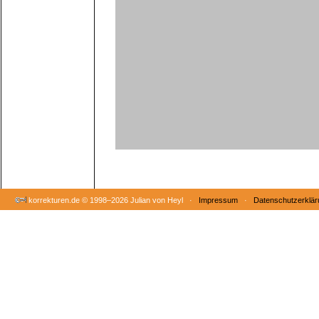
korrekturen.de ©
1998–2026 Julian von Heyl ·
Impressum
·
Datenschutzerklär