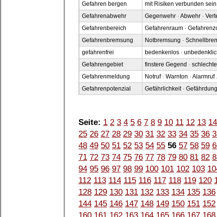
Gefahren bergen
mit Risiken verbunden sein
Gefahrenabwehr
Gegenwehr
·
Abwehr
·
Vert
Gefahrenbereich
Gefahrenraum
·
Gefahrenz
Gefahrenbremsung
Notbremsung
·
Schnellbre
gefahrenfrei
bedenkenlos
·
unbedenklic
Gefahrengebiet
finstere Gegend
·
schlecht
Gefahrenmeldung
Notruf
·
Warnton
·
Alarmruf
.
Gefahrenpotenzial
Gefährlichkeit
·
Gefährdung
Seite:
1
2
3
4
5
6
7
8
9
10
11
12
13
14
25
26
27
28
29
30
31
32
33
34
35
36
3
48
49
50
51
52
53
54
55
56
57
58
59
6
71
72
73
74
75
76
77
78
79
80
81
82
8
94
95
96
97
98
99
100
101
102
103
10
112
113
114
115
116
117
118
119
120
128
129
130
131
132
133
134
135
136
144
145
146
147
148
149
150
151
152
160
161
162
163
164
165
166
167
168