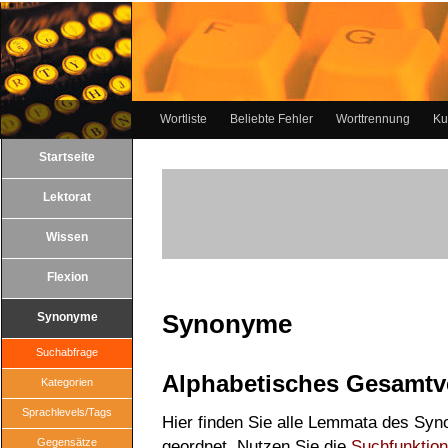
Wortliste
Beliebte Fehler
Worttrennung
Ku
Startseite
Lektorat
Wissen
Flexion
Synonyme
Synonyme
Suchabfrage
Alphabetisches Gesamtv
Kategorien
Sprachlevels/Tags
Hier finden Sie alle Lemmata des Syn
Gegensätze
geordnet. Nutzen Sie die
Suchfunktion