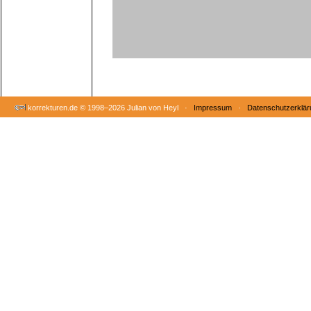
korrekturen.de ©
1998–2026 Julian von Heyl ·
Impressum
·
Datenschutzerklär