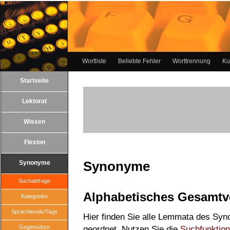
Wortliste
Beliebte Fehler
Worttrennung
Ku
Startseite
Lektorat
Wissen
Flexion
Synonyme
Synonyme
Suchabfrage
Alphabetisches Gesamtv
Kategorien
Sprachlevels/Tags
Hier finden Sie alle Lemmata des Syn
Gegensätze
geordnet. Nutzen Sie die
Suchfunktion