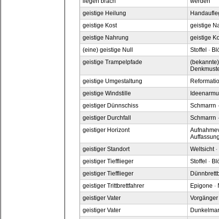
liegen brach
werden
geistige Heilung
Handaufle
geistige Kost
geistige N
geistige Nahrung
geistige K
(eine) geistige Null
Stoffel
·
Bl
geistige Trampelpfade
(bekannte)
Denkmust
geistige Umgestaltung
Reformati
geistige Windstille
Ideenarmu
geistiger Dünnschiss
Schmarrn
geistiger Durchfall
Schmarrn
geistiger Horizont
Aufnahme
Auffassun
geistiger Standort
Weltsicht
·
geistiger Tiefflieger
Stoffel
·
Bl
geistiger Tiefflieger
Dünnbrett
geistiger Trittbrettfahrer
Epigone
·
geistiger Vater
Vorgänger
geistiger Vater
Dunkelma