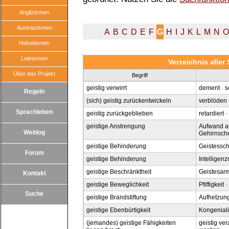
Anglizismen
Austriazismen
A
B
C
D
E
F
G
H
I
J
K
L
M
N
O
Helvetismen
Latinismen
Verzeichnis alle
Über das Projekt
Begriff
geistig verwirrt
dement
·
s
Regeln
(sich) geistig zurückentwickeln
verblöden
Sprachleben
geistig zurückgeblieben
retardiert
·
geistige Anstrengung
Aufwand an
Weblog
Gehirnsch
geistige Behinderung
Geistessc
Forum
geistige Behinderung
Intelligen
geistige Beschränktheit
Geistesar
Kontakt
geistige Beweglichkeit
Pfiffigkeit
·
Suche
geistige Brandstiftung
Aufhetzun
geistige Ebenbürtigkeit
Kongeniali
(jemandes) geistige Fähigkeiten
geistig ve