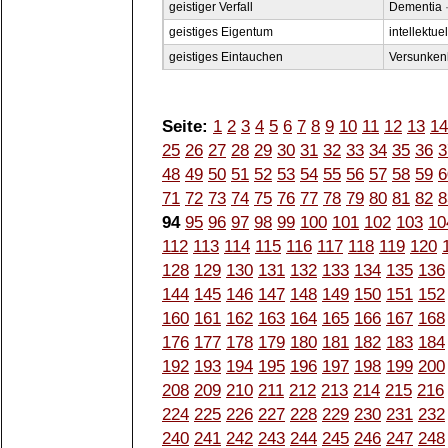
geistiger Verfall
Dementia
geistiges Eigentum
intellektu
geistiges Eintauchen
Versunken
Seite:
1
2
3
4
5
6
7
8
9
10
11
12
13
14
25
26
27
28
29
30
31
32
33
34
35
36
3
48
49
50
51
52
53
54
55
56
57
58
59
6
71
72
73
74
75
76
77
78
79
80
81
82
8
94
95
96
97
98
99
100
101
102
103
10
112
113
114
115
116
117
118
119
120
128
129
130
131
132
133
134
135
136
144
145
146
147
148
149
150
151
152
160
161
162
163
164
165
166
167
168
176
177
178
179
180
181
182
183
184
192
193
194
195
196
197
198
199
200
208
209
210
211
212
213
214
215
216
224
225
226
227
228
229
230
231
232
240
241
242
243
244
245
246
247
248