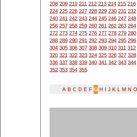
208
209
210
211
212
213
214
215
216
224
225
226
227
228
229
230
231
232
240
241
242
243
244
245
246
247
248
256
257
258
259
260
261
262
263
264
272
273
274
275
276
277
278
279
280
288
289
290
291
292
293
294
295
296
304
305
306
307
308
309
310
311
312
320
321
322
323
324
325
326
327
328
336
337
338
339
340
341
342
343
344
352
353
354
355
A
B
C
D
E
F
G
H
I
J
K
L
M
N
O