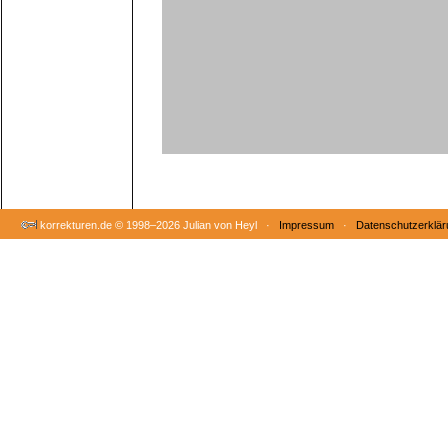
korrekturen.de ©
1998–2026 Julian von Heyl ·
Impressum
·
Datenschutzerklär