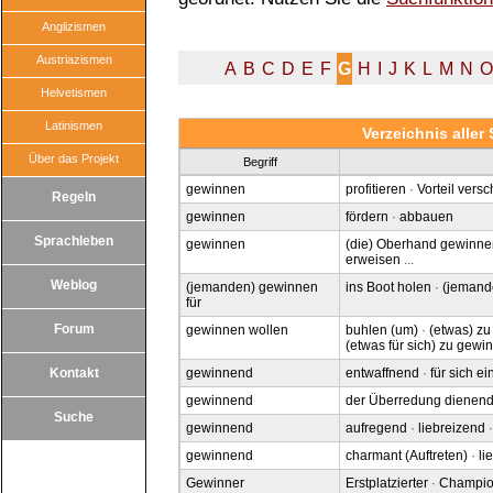
Anglizismen
Austriazismen
A
B
C
D
E
F
G
H
I
J
K
L
M
N
O
Helvetismen
Latinismen
Verzeichnis alle
Über das Projekt
Begriff
gewinnen
profitieren
·
Vorteil versc
Regeln
gewinnen
fördern
·
abbauen
Sprachleben
gewinnen
(die) Oberhand gewinne
erweisen
...
Weblog
(jemanden) gewinnen
ins Boot holen
·
(jemande
für
Forum
gewinnen wollen
buhlen (um)
·
(etwas) z
(etwas für sich) zu gewi
Kontakt
gewinnend
entwaffnend
·
für sich e
gewinnend
der Überredung dienen
Suche
gewinnend
aufregend
·
liebreizend
gewinnend
charmant (Auftreten)
·
li
Gewinner
Erstplatzierter
·
Champi