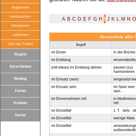
Anglizismen
Austriazismen
A
B
C
D
E
F
G
H
I
J
K
L
M
N
O
Helvetismen
Latinismen
Verzeichnis alle
Über das Projekt
Begriff
im Eimer
in die Brüch
Regeln
im Einklang
einverständli
Sprachleben
(mit etwas) im Einklang stehen
passen (zu)
·
harmonieren
.
Weblog
im Einsatz (sein)
eingesetzt w
im Einsatz sein
im Spiel sein
Forum
sein
...
im Einvernehmen mit
in Abstimmun
Kontakt
mit
im Einzelfall
z. T.
·
teils
·
s
Suche
im Einzelfall
wenige Male
im Einzelfall
anlassbezog
außerordentl