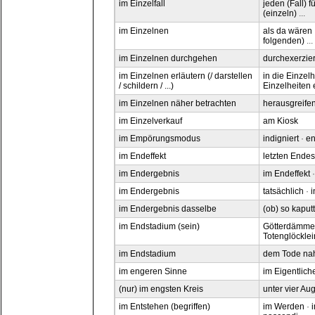
im Einzelfall
jeden (Fall) f
(einzeln)
...
im Einzelnen
als da wären
folgenden)
...
im Einzelnen durchgehen
durchexerzie
im Einzelnen erläutern (/ darstellen
in die Einzel
/ schildern / ...)
Einzelheiten
im Einzelnen näher betrachten
herausgreife
im Einzelverkauf
am Kiosk
im Empörungsmodus
indigniert
·
en
im Endeffekt
letzten Endes
im Endergebnis
im Endeffekt
im Endergebnis
tatsächlich
·
i
im Endergebnis dasselbe
(ob) so kaputt 
im Endstadium (sein)
Götterdämmer
Totenglöcklein
im Endstadium
dem Tode na
im engeren Sinne
im Eigentlich
(nur) im engsten Kreis
unter vier Au
im Entstehen (begriffen)
im Werden
·