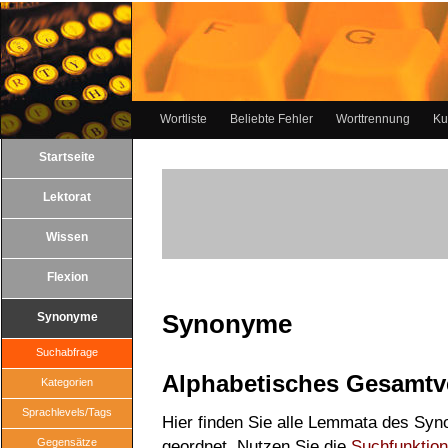
Wortliste
Beliebte Fehler
Worttrennung
Ku
Startseite
Lektorat
Wissen
Flexion
Synonyme
Synonyme
Suchabfrage
Alphabetisches Gesamtv
Kategorien
Sprachlevels/Tags
Hier finden Sie alle Lemmata des Syn
Gegensätze
geordnet. Nutzen Sie die
Suchfunktion