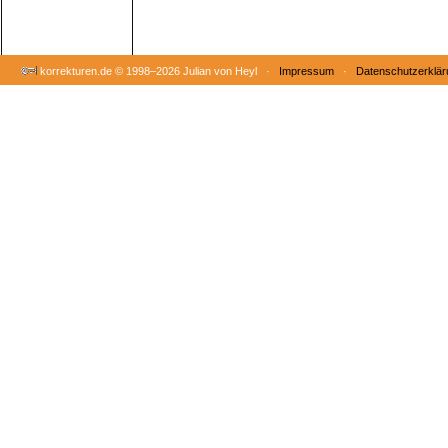
korrekturen.de ©
1998–2026 Julian von Heyl ·
Impressum
·
Datenschutzerklär