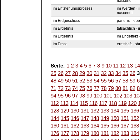
nascendi
...
im Entstehungsprozess
im Werden
·
nascendi
...
im Erdgeschoss
parterre
·
ebe
im Ergebnis
tatsächlich
·
i
im Ergebnis
im Endeffekt
im Ernst
ernsthaft
·
oh
Seite:
1
2
3
4
5
6
7
8
9
10
11
12
13
14
25
26
27
28
29
30
31
32
33
34
35
36
3
48
49
50
51
52
53
54
55
56
57
58
59
6
71
72
73
74
75
76
77
78
79
80
81
82
8
94
95
96
97
98
99
100
101
102
103
10
112
113
114
115
116
117
118
119
120
128
129
130
131
132
133
134
135
136
144
145
146
147
148
149
150
151
152
160
161
162
163
164
165
166
167
168
176
177
178
179
180
181
182
183
184