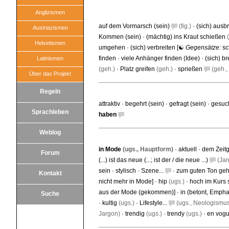
Anglizismen
auf dem Vormarsch (sein)
(fig.)
·
(sich) ausb
Austriazismen
Kommen (sein)
·
(mächtig) ins Kraut schießen
(
Helvetismen
umgehen
·
(sich) verbreiten
[☯
Gegensätze:
s
finden
·
viele Anhänger finden (Idee)
·
(sich) b
Latinismen
(geh.)
·
Platz greifen
(geh.)
·
sprießen
(geh., 
Über das Projekt
Regeln
attraktiv
·
begehrt (sein)
·
gefragt (sein)
·
gesuch
Sprachleben
haben
Weblog
in Mode
(ugs., Hauptform)
·
aktuell
·
dem Zeitg
Forum
(...) ist das neue (...; ist der / die neue ...)
(Jar
sein
·
stylisch
·
Szene...
·
zum guten Ton geh
Kontakt
nicht mehr in Mode
] ·
hip
(ugs.)
·
hoch im Kurs 
aus der Mode (gekommen)
] ·
in (betont, Emph
Suche
·
kultig
(ugs.)
·
Lifestyle...
(ugs., Neologismu
Jargon)
·
trendig
(ugs.)
·
trendy
(ugs.)
·
en vog