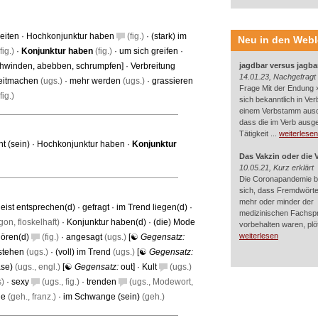
reiten
·
Hochkonjunktur haben
(fig.)
·
(stark) im
Neu in den Web
fig.)
·
Konjunktur haben
(fig.)
·
um sich greifen
·
chwinden
,
abebben
,
schrumpfen
] ·
Verbreitung
jagdbar versus jagba
14.01.23, Nachgefragt
reitmachen
(ugs.)
·
mehr werden
(ugs.)
·
grassieren
Frage Mit der Endung »
fig.)
sich bekanntlich in Ver
einem Verbstamm aus
dass die im Verb ausg
Tätigkeit ...
weiterlesen
t (sein)
·
Hochkonjunktur haben
·
Konjunktur
Das Vakzin oder die 
10.05.21, Kurz erklärt
Die Coronapandemie br
sich, dass Fremdwörter
mehr oder minder der
eist entsprechen(d)
·
gefragt
·
im Trend liegen(d)
·
medizinischen Fachsp
gon, floskelhaft)
·
Konjunktur haben(d)
·
(die) Mode
vorbehalten waren, plötz
weiterlesen
ören(d)
(fig.)
·
angesagt
(ugs.)
[☯
Gegensatz:
stehen
(ugs.)
·
(voll) im Trend
(ugs.)
[☯
Gegensatz:
ase)
(ugs., engl.)
[☯
Gegensatz:
out
] ·
Kult
(ugs.)
s)
·
sexy
(ugs., fig.)
·
trenden
(ugs., Modewort,
ue
(geh., franz.)
·
im Schwange (sein)
(geh.)