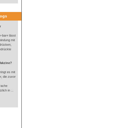
logs
r
-bar« lässt
bindung mit
drücken,
edrückte
Vakzine?
ingt es mit
, die zuvor
rache
lich in ...