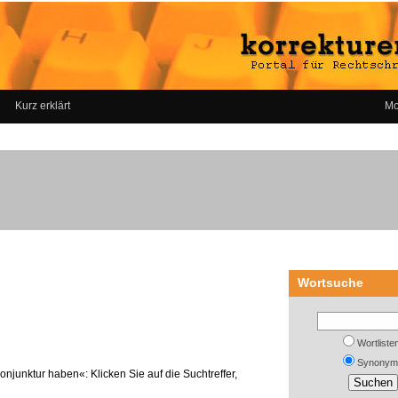
Kurz erklärt
Mo
Wortsuche
Wortliste
Synonym
njunktur haben«: Klicken Sie auf die Suchtreffer,