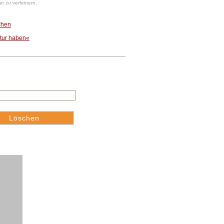
r zu verfeinern.
chen
tur haben«