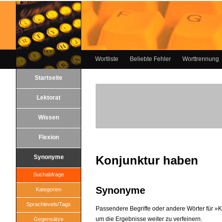
Wortliste
Beliebte Fehler
Worttrennung
Startseite
Lektorat
Wissen
Flexion
Synonyme
Konjunktur haben
Suchabfrage
Synonyme
Kategorien
Sprachlevels/Tags
Passendere Begriffe oder andere Wörter für »Ko
um die Ergebnisse weiter zu verfeinern.
Gegensätze