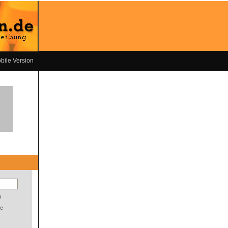
bile Version
n
e