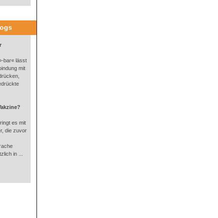
logs
r
-bar« lässt
bindung mit
drücken,
edrückte
Vakzine?
ingt es mit
, die zuvor
rache
lich in ...