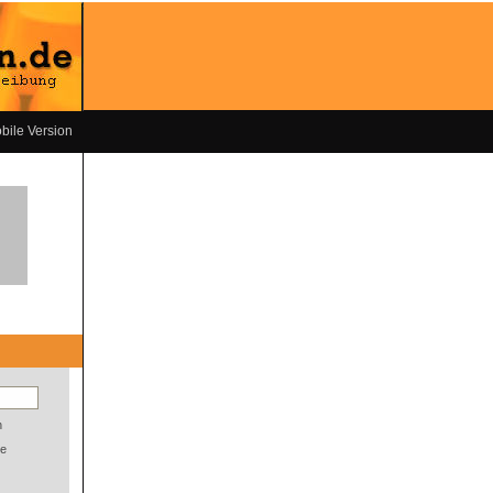
bile Version
n
e