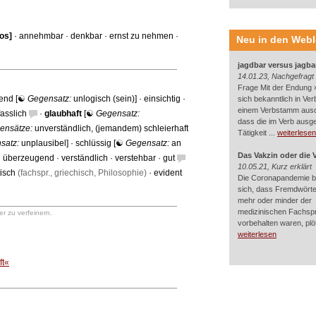
los
]
·
annehmbar
·
denkbar
·
ernst zu nehmen
·
Neu in den Web
jagdbar versus jagba
14.01.23, Nachgefragt
Frage Mit der Endung »
tend
[☯
Gegensatz:
unlogisch (sein)
] ·
einsichtig
·
sich bekanntlich in Ver
einem Verbstamm aus
fasslich
·
glaubhaft
[☯
Gegensatz:
dass die im Verb ausg
ensätze:
unverständlich
,
(jemandem) schleierhaft
Tätigkeit ...
weiterlesen
satz:
unplausibel
] ·
schlüssig
[☯
Gegensatz:
an
Das Vakzin oder die 
·
überzeugend
·
verständlich
·
verstehbar
·
gut
10.05.21, Kurz erklärt
isch
(fachspr., griechisch, Philosophie)
·
evident
Die Coronapandemie br
sich, dass Fremdwörter
mehr oder minder der
medizinischen Fachsp
r zu verfeinern.
vorbehalten waren, plötz
weiterlesen
ft«