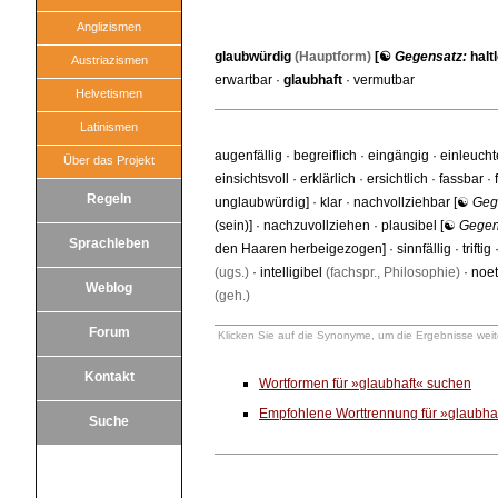
Anglizismen
glaubwürdig
(Hauptform)
[☯
Gegensatz:
halt
Austriazismen
erwartbar
·
glaubhaft
·
vermutbar
Helvetismen
Latinismen
augenfällig
·
begreiflich
·
eingängig
·
einleuch
Über das Projekt
einsichtsvoll
·
erklärlich
·
ersichtlich
·
fassbar
·
Regeln
unglaubwürdig
] ·
klar
·
nachvollziehbar
[☯
Geg
(sein)
] ·
nachzuvollziehen
·
plausibel
[☯
Gegen
Sprachleben
den Haaren herbeigezogen
] ·
sinnfällig
·
triftig
(ugs.)
·
intelligibel
(fachspr., Philosophie)
·
noet
Weblog
(geh.)
Forum
Klicken Sie auf die Synonyme, um die Ergebnisse weite
Kontakt
Wortformen für »glaubhaft« suchen
Empfohlene Worttrennung für »glaubha
Suche