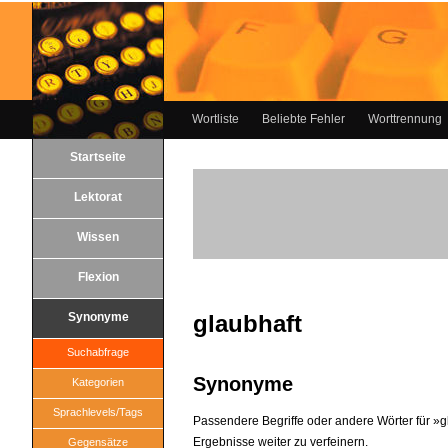
Wortliste
Beliebte Fehler
Worttrennung
Startseite
Lektorat
Wissen
Flexion
Synonyme
glaubhaft
Suchabfrage
Synonyme
Kategorien
Sprachlevels/Tags
Passendere Begriffe oder andere Wörter für »gl
Ergebnisse weiter zu verfeinern.
Gegensätze