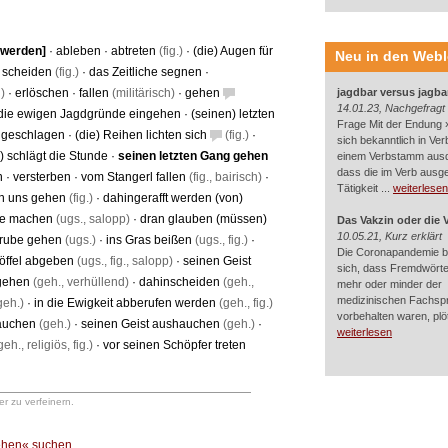
 werden
]
·
ableben
·
abtreten
(fig.)
·
(die) Augen für
Neu in den Web
 scheiden
(fig.)
·
das Zeitliche segnen
·
)
·
erlöschen
·
fallen
(militärisch)
·
gehen
jagdbar versus jagba
14.01.23, Nachgefragt
 die ewigen Jagdgründe eingehen
·
(seinen) letzten
Frage Mit der Endung »
t geschlagen
·
(die) Reihen lichten sich
(fig.)
·
sich bekanntlich in Ver
 schlägt die Stunde
·
seinen letzten Gang gehen
einem Verbstamm aus
dass die im Verb ausg
n
·
versterben
·
vom Stangerl fallen
(fig., bairisch)
·
Tätigkeit ...
weiterlesen
n uns gehen
(fig.)
·
dahingerafft werden (von)
he machen
(ugs., salopp)
·
dran glauben (müssen)
Das Vakzin oder die 
10.05.21, Kurz erklärt
Grube gehen
(ugs.)
·
ins Gras beißen
(ugs., fig.)
·
Die Coronapandemie br
öffel abgeben
(ugs., fig., salopp)
·
seinen Geist
sich, dass Fremdwörter
gehen
(geh., verhüllend)
·
dahinscheiden
(geh.,
mehr oder minder der
medizinischen Fachsp
geh.)
·
in die Ewigkeit abberufen werden
(geh., fig.)
vorbehalten waren, plötz
auchen
(geh.)
·
seinen Geist aushauchen
(geh.)
·
weiterlesen
eh., religiös, fig.)
·
vor seinen Schöpfer treten
r zu verfeinern.
gehen« suchen