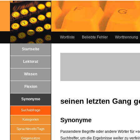
Wortliste
Beliebte Fehler
Worttrennung
Startseite
Lektorat
Wissen
Flexion
Synonyme
seinen letzten Gang 
Suchabfrage
Synonyme
Kategorien
Sprachlevels/Tags
Passendere Begriffe oder andere Wörter für »s
Suchtreffer, um die Ergebnisse weiter zu verfei
Gegensätze