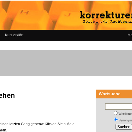
Kurz erklärt
Mo
gehen
Wortsuche
Wortliste
Synonym
einen letzten Gang gehen«: Klicken Sie auf die
nern.