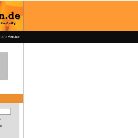
bile Version
n
e