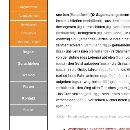
Anglizismen
sterben
(Hauptform)
[☯
Gegensatz:
geboren
Austriazismen
immer schließen
(verhüllend)
·
aus dem Leben
Helvetismen
davongehen
(fig.)
·
entschlafen
(fig., verhüllend
(verhüllend)
·
heimgehen
(fig., verhüllend)
·
in
Latinismen
Atemzug tun
·
(jemandes) letztes Stündlein ha
Über das Projekt
sanft entschlafen
(verhüllend, fig.)
·
(jemandem)
(fig.)
·
uns verlassen
(verhüllend)
·
verdämmer
Regeln
von der Bühne (des Lebens) abtreten
(fig.)
·
vo
Sprachleben
(ugs.)
·
den Geist aufgeben
(ugs.)
·
die Grätsc
(ugs.)
·
in die Grube fahren
(ugs., fig.)
·
in die 
Weblog
(seine) letzte Fahrt antreten
(ugs., fig.)
·
(den) L
aufgeben
(ugs.)
·
wegsterben
(ugs.)
·
dahin
Forum
verhüllend)
·
den Weg allen Fleisches gehen
(
·
ins Grab sinken
(geh., fig.)
·
sein Leben aush
Kontakt
verscheiden
(geh.)
·
vor seinen Richter treten
(g
(geh., fig.)
Suche
Klicken Sie auf die Synonyme, um die Ergebnisse weite
Wortformen für »seinen letzten Gang 