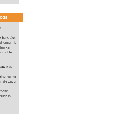
logs
r
-bar« lässt
bindung mit
drücken,
edrückte
Vakzine?
ingt es mit
, die zuvor
rache
lich in ...