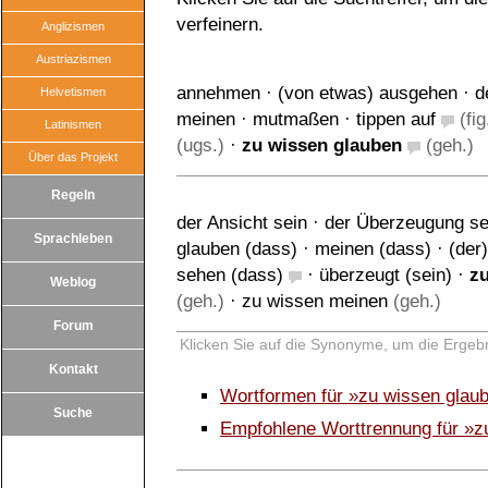
verfeinern.
Anglizismen
Austriazismen
annehmen
·
(von etwas) ausgehen
·
d
Helvetismen
meinen
·
mutmaßen
·
tippen auf
(fig
Latinismen
(ugs.)
·
zu wissen glauben
(geh.)
Über das Projekt
Regeln
der Ansicht sein
·
der Überzeugung se
Sprachleben
glauben (dass)
·
meinen (dass)
·
(der
sehen (dass)
·
überzeugt (sein)
·
z
Weblog
(geh.)
·
zu wissen meinen
(geh.)
Forum
Klicken Sie auf die Synonyme, um die Ergebn
Kontakt
Wortformen für »zu wissen glau
Suche
Empfohlene Worttrennung für »z