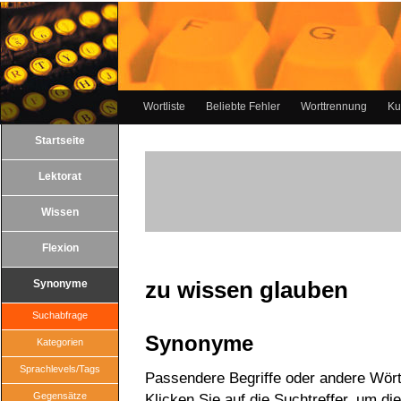
Wortliste
Beliebte Fehler
Worttrennung
Ku
Startseite
Lektorat
Wissen
Flexion
zu wissen glauben
Synonyme
Suchabfrage
Synonyme
Kategorien
Sprachlevels/Tags
Passendere Begriffe oder andere Wört
Gegensätze
Klicken Sie auf die Suchtreffer, um di