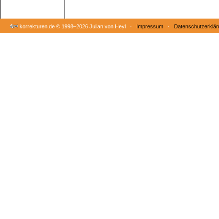
korrekturen.de ©
1998–2026 Julian von Heyl ·
Impressum
·
Datenschutzerklär