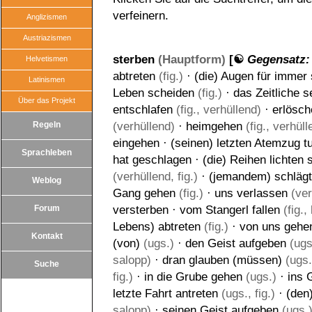
verfeinern.
Anglizismen
Austriazismen
sterben
(Hauptform)
[☯
Gegensatz
Helvetismen
abtreten
(fig.)
·
(die) Augen für immer
Latinismen
Leben scheiden
(fig.)
·
das Zeitliche 
Über das Projekt
entschlafen
(fig., verhüllend)
·
erlösch
Regeln
(verhüllend)
·
heimgehen
(fig., verhüll
eingehen
·
(seinen) letzten Atemzug t
Sprachleben
hat geschlagen
·
(die) Reihen lichten 
(verhüllend, fig.)
·
(jemandem) schlägt
Weblog
Gang gehen
(fig.)
·
uns verlassen
(ver
Forum
versterben
·
vom Stangerl fallen
(fig.,
Lebens) abtreten
(fig.)
·
von uns gehe
Kontakt
(von)
(ugs.)
·
den Geist aufgeben
(ugs
salopp)
·
dran glauben (müssen)
(ugs.
Suche
fig.)
·
in die Grube gehen
(ugs.)
·
ins 
letzte Fahrt antreten
(ugs., fig.)
·
(den
salopp)
·
seinen Geist aufgeben
(ugs.