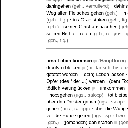
dahingehen
(geh., verhüllend)
·
dahin
Weg allen Fleisches gehen
(geh.)
·
in
(geh., fig.)
·
ins Grab sinken
(geh., fig
(geh.)
·
seinen Geist aushauchen
(geh
seinen Richter treten
(geh., religiös, fi
(geh., fig.)
ums Leben kommen
(Hauptform)
draußen bleiben
(militärisch, histori
getötet werden
·
(sein) Leben lassen
Opfer (des / der ...) werden
·
(den) To
tödlich verunglücken
·
umkommen
·
hopsgehen
(ugs., salopp)
·
tot bleibe
über den Deister gehen
(ugs., salopp,
gehen
(ugs., salopp)
·
über die Wuppe
vor die Hunde gehen
(ugs., sprichwört
(geh.)
·
(jemanden) dahinraffen
(geh