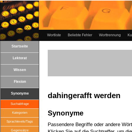
Wortliste
Beliebte Fehler
Worttrennung
Ku
Startseite
Lektorat
Wissen
Flexion
dahingerafft werden
Synonyme
Suchabfrage
Synonyme
Kategorien
Sprachlevels/Tags
Passendere Begriffe oder andere Wörte
Gegensätze
Klicken Sie auf die Suchtreffer, um di