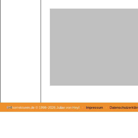
korrekturen.de ©
1998–2026 Julian von Heyl ·
Impressum
·
Datenschutzerklär