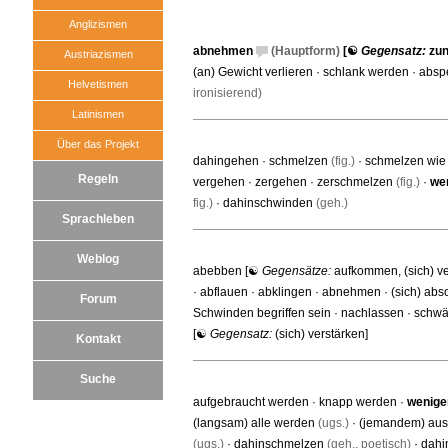
Anglizismen
abnehmen
(Hauptform)
[☯
Gegensatz:
zu
Austriazismen
(an) Gewicht verlieren
·
schlank werden
·
absp
Helvetismen
ironisierend)
Latinismen
Über das Projekt
dahingehen
·
schmelzen
(fig.)
·
schmelzen wie
Regeln
vergehen
·
zergehen
·
zerschmelzen
(fig.)
·
we
fig.)
·
dahinschwinden
(geh.)
Sprachleben
Weblog
abebben
[☯
Gegensätze:
aufkommen
,
(sich) v
·
abflauen
·
abklingen
·
abnehmen
·
(sich) ab
Forum
Schwinden begriffen sein
·
nachlassen
·
schwä
[☯
Gegensatz:
(sich) verstärken
]
Kontakt
Suche
aufgebraucht werden
·
knapp werden
·
wenige
(langsam) alle werden
(ugs.)
·
(jemandem) au
(ugs.)
·
dahinschmelzen
(geh., poetisch)
·
dahi