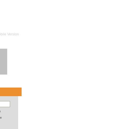
bile Version
n
e