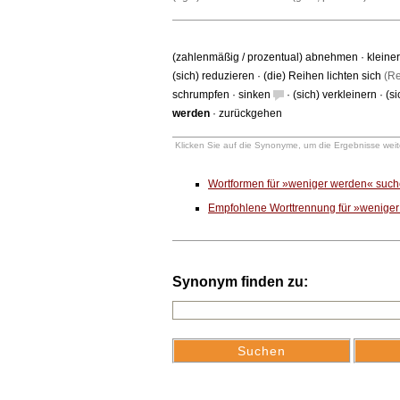
(zahlenmäßig / prozentual) abnehmen
·
kleine
(sich) reduzieren
·
(die) Reihen lichten sich
(Re
schrumpfen
·
sinken
·
(sich) verkleinern
·
(s
werden
·
zurückgehen
Klicken Sie auf die Synonyme, um die Ergebnisse weite
Wortformen für »weniger werden« suc
Empfohlene Worttrennung für »wenige
Synonym finden zu: