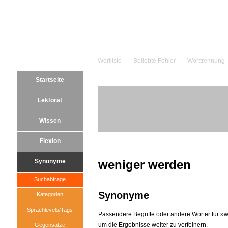
Wortliste
Beliebte Fehler
Worttrennung
Startseite
Lektorat
Wissen
Flexion
Synonyme
weniger werden
Suchabfrage
Synonyme
Kategorien
Sprachlevels/Tags
Passendere Begriffe oder andere Wörter für »we
um die Ergebnisse weiter zu verfeinern.
Gegensätze