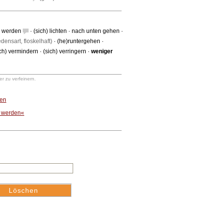
r werden
·
(sich) lichten
·
nach unten gehen
·
densart, floskelhaft)
·
(he)runtergehen
·
ich) vermindern
·
(sich) verringern
·
weniger
r zu verfeinern.
hen
r werden«