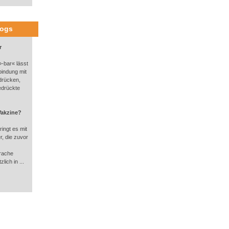
logs
r
-bar« lässt
bindung mit
drücken,
edrückte
Vakzine?
ingt es mit
, die zuvor
rache
lich in ...