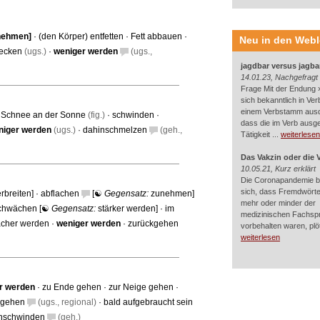
nehmen
]
·
(den Körper) entfetten
·
Fett abbauen
·
Neu in den Web
ecken
(ugs.)
·
weniger werden
(ugs.,
jagdbar versus jagba
14.01.23, Nachgefragt
Frage Mit der Endung »
sich bekanntlich in Ver
einem Verbstamm aus
 Schnee an der Sonne
(fig.)
·
schwinden
·
dass die im Verb ausg
niger werden
(ugs.)
·
dahinschmelzen
(geh.,
Tätigkeit ...
weiterlesen
Das Vakzin oder die 
10.05.21, Kurz erklärt
Die Coronapandemie br
sich, dass Fremdwörter
erbreiten
] ·
abflachen
[☯
Gegensatz:
zunehmen
]
mehr oder minder der
schwächen
[☯
Gegensatz:
stärker werden
] ·
im
medizinischen Fachsp
cher werden
·
weniger werden
·
zurückgehen
vorbehalten waren, plötz
weiterlesen
r werden
·
zu Ende gehen
·
zur Neige gehen
·
sgehen
(ugs., regional)
·
bald aufgebraucht sein
nschwinden
(geh.)