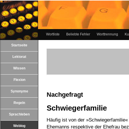
Wortliste
Beliebte Fehler
Worttrennung
Ku
Startseite
Lektorat
Wissen
Flexion
Synonyme
Nachgefragt
Regeln
Schwiegerfamilie
Sprachleben
Häufig ist von der »Schwiegerfamilie«
Weblog
Ehemanns respektive der Ehefrau beze