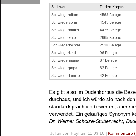
Stichwort
Duden-Korpus
Schwiegereltern
4563 Belege
Schwiegersohn
4545 Belege
Schwiegermutter
4475 Belege
Schwiegervater
2965 Belege
Schwiegertochter
2528 Belege
Schwiegerkind
96 Belege
Schwiegermama
87 Belege
Schwiegerpapa
63 Belege
Schwiegerfamilie
42 Belege
Es gibt also im Dudenkorpus die Bez
durchaus, und ich würde sie nach den
standardsprachlich bewerten, aber sie 
verwendet. Ein geläufiges Synonym ke
Dr. Werner Scholze-Stubenrecht, Dud
Julian von Heyl am 11.03.10 |
Kommentare (