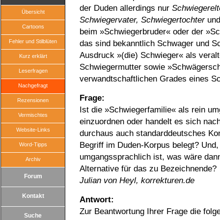
der Duden allerdings nur
Schwiegerelt
Übersicht
Schwiegervater, Schwiegertochter
un
Cartoons
beim »Schwiegerbruder« oder der »Sc
Fehler und Stilblüten
das sind bekanntlich Schwager und Sc
Ausdruck »(die) Schwieger« als veral
Kurz erklärt
Schwiegermutter sowie »Schwägersch
Leserfragen
verwandtschaftlichen Grades eines S
Nachgefragt
Frage:
Rezensionen
Ist die »Schwiegerfamilie« als rein u
Vermischtes
einzuordnen oder handelt es sich nac
Website-Links
durchaus auch standarddeutsches Kom
Begriff im Duden-Korpus belegt? Und
Word-Tipps
umgangssprachlich ist, was wäre dann
Archiv
Alternative für das zu Bezeichnende?
Forum
Julian von Heyl, korrekturen.de
Kontakt
Antwort:
Zur Beantwortung Ihrer Frage die folge
Suche